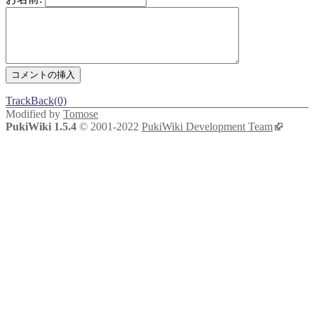
超級2-8 MDグラストヘイムの没落
超級3-1 深海の半魚人討伐
前提：紫色の深海洞窟上層
超級3-2 壊れた魔法石納品
超級3-3 賢者の遺産クエスト
超級3-4 Yggdrasillチャレンジ
TrackBack(0)
超級3-5 MD保安区域
Modified by
Tomose
超級3-6 MD水上植物園
PukiWiki 1.5.4
© 2001-2022
PukiWiki Development Team
超級3-7 MDヘイ！スウィーティ！
超級3-8 MD時間に忘れられた飼育場