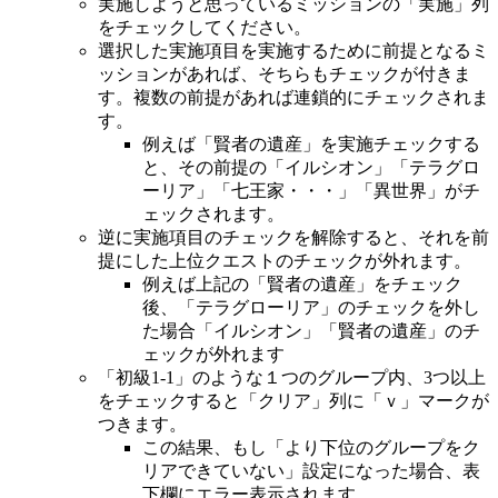
実施しようと思っているミッションの「実施」列
中級2-6 パーティー結成
をチェックしてください。
中級2-7 MD悪夢のジターバグ(なだらか）
選択した実施項目を実施するために前提となるミ
前提：楽園団登録
ッションがあれば、そちらもチェックが付きま
中級2-8 MDサラの記憶
す。複数の前提があれば連鎖的にチェックされま
中級3-1 ロリルリ討伐
す。
例えば「賢者の遺産」を実施チェックする
中級3-2 深淵の騎士討伐
と、その前提の「イルシオン」「テラグロ
中級3-3 魔女の星の砂納品
ーリア」「七王家・・・」「異世界」がチ
中級3-4 困りもののわんちゃんクエスト
ェックされます。
中級3-5 ギルド加入
逆に実施項目のチェックを解除すると、それを前
中級3-6 MDフェンリルとサラ
提にした上位クエストのチェックが外れます。
中級3-7MDゲフェン魔法大会
例えば上記の「賢者の遺産」をチェック
中級3-8 MD生体研究所の記録（会話モード）
後、「テラグローリア」のチェックを外し
た場合「イルシオン」「賢者の遺産」のチ
上級1-1 アノリアン討伐
ェックが外れます
上級1-2 コヨーテ討伐
「初級1-1」のような１つのグループ内、3つ以上
上級1-3 エルニウム納品
をチェックすると「クリア」列に「ｖ」マークが
上級1-4 地下遺跡アドベンチャークエスト
つきます。
上級1-5 フレイムヴァレーへの道クエスト
この結果、もし「より下位のグループをク
上級1-6 MD呪いの剣士
リアできていない」設定になった場合、表
上級1-7 MD地下排水路エキスパート
下欄にエラー表示されます。