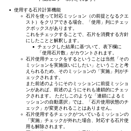
上級1-8 MD悪夢のジターバグ（険しい道）
使用する石片計算機能
前提：楽園団登録
石片を使って対応ミッション（の前提となるクエ
上級2-1 イグニゼム=セニア(一次職)討伐
スト）をクリアできる場合、「使用」列にチェッ
上級2-2 ヘラクレススカラバ討伐
クボックスがあります。
前提：異世界
これをチェックすることで、石片を消費する方針
前提：知恵の王の指輪
にしたことと解釈します。
チェックした結果に基づいて、表下欄に
前提：エルディカスティス
「使用石片数」がカウントされます。
前提：猫耳と尻尾の男
石片使用チェックをするということは当然「その
上級2-3 ブワヤの影討伐
ミッションを実施扱いにしたい」ということと考
上級2-4 マンドラゴラの鉢植え納品
えられるため、そのミッションの「実施」列がチ
上級2-5 七王家とユミルの心臓クエスト
ェックされます。
上級2-6 MDビオスの島
また前述のようにそのミッションに前提ミッショ
上級2-7 MDホラーおもちゃ工場
ンがあれば、前述のようにそれも連鎖的にチェッ
クされます。 ただしこのような「連鎖によるミ
上級2-8 MDチャールストン工場
ッションの自動選択」では、「石片使用状態のチ
上級3-1 セイレン=ウィンザー(転生二次職)討伐
ェック」が変更されることはありません。
上級3-2 サラマンダー討伐
石片使用するチェックがついているミッションの
上級3-3 思念体の髪納品
「実施」チェックが外れた場合、対応する石片使
上級3-4 テラグローリアクエスト
用も解除されます。