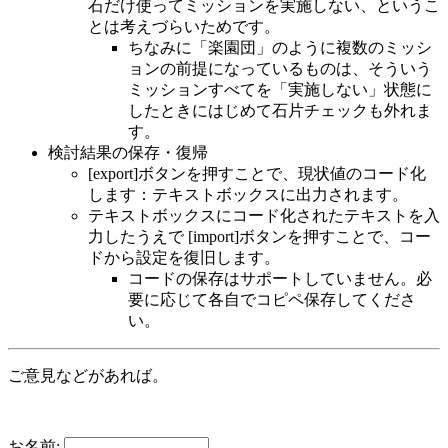
上級3-5 MDエンドレスタワー
石だけ使ってミッションを実施しない、というこ
上級3-6 MDモルスの洞窟
とは考えづらいためです。
ちなみに「楽園団」のように複数のミッシ
上級3-7 MDゲフェン魔法大会
ョンの前提になっているものは、そういう
上級3-8 MD最後の部屋
ミッションすべてを「実施しない」状態に
超級1-1 トップサイドライダー討伐
したときにはじめて石片チェックも外れま
超級1-2 思念体の血納品
す。
超級1-3 配管整備作業クエスト
検討結果の保存・復帰
超級1-4 カードを剥がそう
[export]ボタンを押すことで、現状値のコード化
超級1-5 MDハートハンター軍事基地
します：テキストボックスに出力されます。
テキストボックスにコード化されたテキストを入
超級1-6 MDフェンリルとサラ
力したうえで [import]ボタンを押すことで、コー
超級1-7 MD空中要塞
ドから設定を復旧します。
超級1-8 MD魔神殿
コードの保存はサポートしていません。必
超級2-1 混沌のバフォメットJr討伐
要に応じて各自でコピペ保存してくださ
超級2-2 幻想の石納品
い。
超級2-3 イルシオンクエスト
超級2-4 特秘レポート題目
ご意見などがあれば。
超級2-5 MDヴェルナー研究所中央室
超級2-6 MDオース二次捜索
超級2-7MDコルメモリアル
お名前: