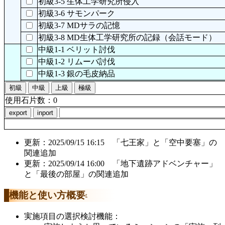
初級3-5 生体工学研究所侵入
初級3-6 サモンパーク
初級3-7 MDサラの記憶
初級3-8 MD生体工学研究所の記録（会話モード）
中級1-1 ベリット討伐
中級1-2 リムーバ討伐
中級1-3 銀の毛皮納品
中級1-4 レゲンシュルム研究所クエスト
中級1-5 ファンタスマゴリカクエスト
使用石片数：
0
前提：楽園団登録
中級1-6 特秘レポート題目
中級1-7 MD魔神の塔
更新：2025/09/15 16:15 「七王家」と「空中要塞」の
中級1-8 MD真昼の弦月(より深い夢の中)
関連追加
中級2-1 ハイオーク討伐
更新：2025/09/14 16:00 「地下遺跡アドベンチャー」
中級2-2 アサルトタートル討伐
と「最後の部屋」の関連追加
前提：タートルアイランド
中級2-3 ブギスギス討伐
機能と使い方概要
†
中級2-4 [衣装]バルンーンハット作成
実施項目の選択検討機能：
中級2-5 ロックリッジクエスト