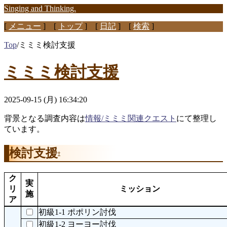
Singing and Thinking.
[
メニュー
] [
トップ
] [
日記
] [
検索
]
Top
/
ミミミ検討支援
ミミミ検討支援
2025-09-15 (月) 16:34:20
背景となる調査内容は
情報/ミミミ関連クエスト
にて整理し
ています。
検討支援
†
ク
実
リ
ミッション
施
ア
初級1-1 ポポリン討伐
初級1-2 ヨーヨー討伐