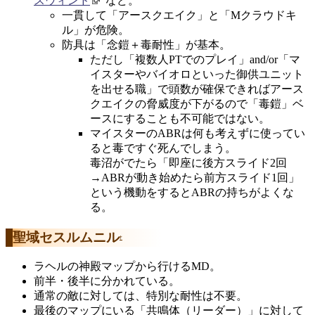
スウィンド
など。
一貫して「アースクエイク」と「Mクラウドキ
ル」が危険。
防具は「念鎧＋毒耐性」が基本。
ただし「複数人PTでのプレイ」and/or「マ
イスターやバイオロといった御供ユニット
を出せる職」で頭数が確保できればアース
クエイクの脅威度が下がるので「毒鎧」ベ
ースにすることも不可能ではない。
マイスターのABRは何も考えずに使ってい
ると毒ですぐ死んでしまう。
毒沼がでたら「即座に後方スライド2回
→ABRが動き始めたら前方スライド1回」
という機動をするとABRの持ちがよくな
る。
聖域セスルムニル
†
ラヘルの神殿マップから行けるMD。
前半・後半に分かれている。
通常の敵に対しては、特別な耐性は不要。
最後のマップにいる「共鳴体（リーダー）」に対して