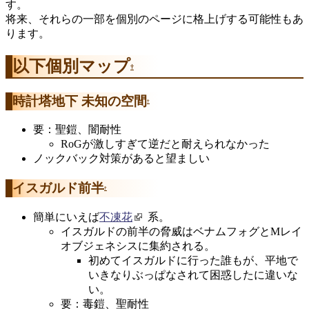
す。
将来、それらの一部を個別のページに格上げする可能性もあ
ります。
以下個別マップ
†
時計塔地下 未知の空間
†
要：聖鎧、闇耐性
RoGが激しすぎて逆だと耐えられなかった
ノックバック対策があると望ましい
イスガルド前半
†
簡単にいえば
不凍花
系。
イスガルドの前半の脅威はベナムフォグとMレイ
オブジェネシスに集約される。
初めてイスガルドに行った誰もが、平地で
いきなりぶっぱなされて困惑したに違いな
い。
要：毒鎧、聖耐性