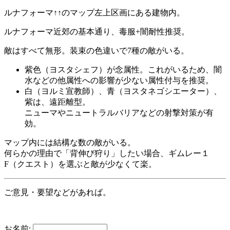
ルナフォーマ↑↑のマップ左上区画にある建物内。
ルナフォーマ近郊の基本通り、毒服+闇耐性推奨。
敵はすべて無形。装束の色違いで7種の敵がいる。
紫色（ヨスタシェフ）が念属性。これがいるため、闇
水などの他属性への影響が少ない属性付与を推奨。
白（ヨルミ宣教師）、青（ヨスタネゴシエーター）、
紫は、遠距離型。
ニューマやニュートラルバリアなどの射撃対策が有
効。
マップ内には結構な数の敵がいる。
何らかの理由で「背伸び狩り」したい場合、ギムレー１
F（クエスト）を選ぶと敵が少なくて楽。
ご意見・要望などがあれば。
お名前: