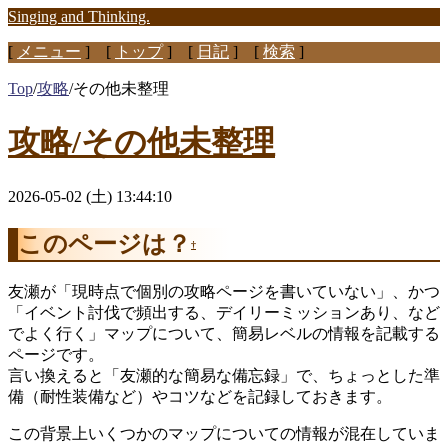
Singing and Thinking.
[
メニュー
] [
トップ
] [
日記
] [
検索
]
Top
/
攻略
/
その他未整理
攻略/その他未整理
2026-05-02 (土) 13:44:10
このページは？
†
友瀬が「現時点で個別の攻略ページを書いていない」、かつ
「イベント討伐で頻出する、デイリーミッションあり、など
でよく行く」マップについて、簡易レベルの情報を記載する
ページです。
言い換えると「友瀬的な簡易な備忘録」で、ちょっとした準
備（耐性装備など）やコツなどを記録しておきます。
この背景上いくつかのマップについての情報が混在していま