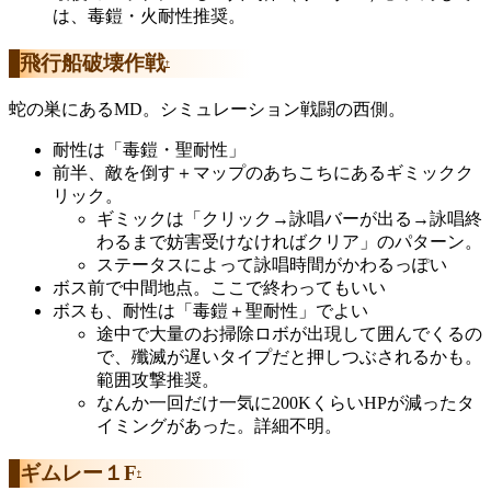
は、毒鎧・火耐性推奨。
飛行船破壊作戦
†
蛇の巣にあるMD。シミュレーション戦闘の西側。
耐性は「毒鎧・聖耐性」
前半、敵を倒す＋マップのあちこちにあるギミックク
リック。
ギミックは「クリック→詠唱バーが出る→詠唱終
わるまで妨害受けなければクリア」のパターン。
ステータスによって詠唱時間がかわるっぽい
ボス前で中間地点。ここで終わってもいい
ボスも、耐性は「毒鎧＋聖耐性」でよい
途中で大量のお掃除ロボが出現して囲んでくるの
で、殲滅が遅いタイプだと押しつぶされるかも。
範囲攻撃推奨。
なんか一回だけ一気に200KくらいHPが減ったタ
イミングがあった。詳細不明。
ギムレー１F
†