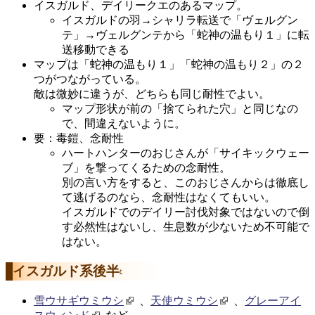
イスガルド、デイリークエのあるマップ。
イスガルドの羽→シャリラ転送で「ヴェルグン
テ」→ヴェルグンテから「蛇神の温もり１」に転
送移動できる
マップは「蛇神の温もり１」「蛇神の温もり２」の２
つがつながっている。
敵は微妙に違うが、どちらも同じ耐性でよい。
マップ形状が前の「捨てられた穴」と同じなの
で、間違えないように。
要：毒鎧、念耐性
ハートハンターのおじさんが「サイキックウェー
ブ」を撃ってくるための念耐性。
別の言い方をすると、このおじさんからは徹底し
て逃げるのなら、念耐性はなくてもいい。
イスガルドでのデイリー討伐対象ではないので倒
す必然性はないし、生息数が少ないため不可能で
はない。
イスガルド系後半
†
雪ウサギウミウシ
、
天使ウミウシ
、
グレーアイ