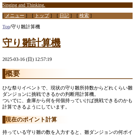
Singing and Thinking.
[
メニュー
] [
トップ
] [
日記
] [
検索
]
Top
/
守り雛計算機
守り雛計算機
2025-03-16 (日) 12:57:19
概要
ひな祭りイベントで、現状の守り雛所持数からどれくらい雛
ダンジョンに挑戦できるかの判断用計算機。
ついでに、倉庫から何を何個持っていけば挑戦できるのかも
計算できるようにしています。
現在のポイント計算
持っている守り雛の数を入力すると、雛ダンジョンの何ポイ