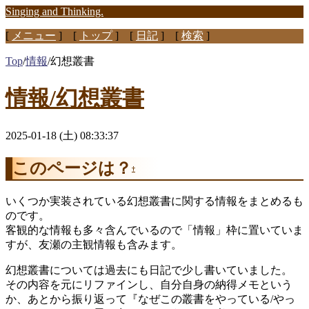
Singing and Thinking.
[
メニュー
] [
トップ
] [
日記
] [
検索
]
Top
/
情報
/
幻想叢書
情報/幻想叢書
2025-01-18 (土) 08:33:37
このページは？
†
いくつか実装されている幻想叢書に関する情報をまとめるも
のです。
客観的な情報も多々含んでいるので「情報」枠に置いていま
すが、友瀬の主観情報も含みます。
幻想叢書については過去にも日記で少し書いていました。
その内容を元にリファインし、自分自身の納得メモという
か、あとから振り返って『なぜこの叢書をやっている/やっ