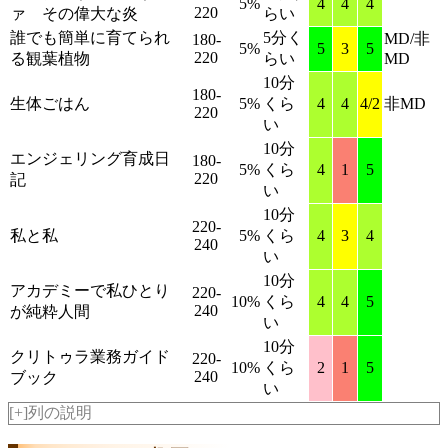
5%
4
4
4
220
ァ その偉大な炎
らい
誰でも簡単に育てられ
5分く
MD/非
180-
5%
5
3
5
220
る観葉植物
らい
MD
10分
180-
生体ごはん
5%
くら
4
4
4/2
非MD
220
い
10分
エンジェリング育成日
180-
5%
くら
4
1
5
220
記
い
10分
220-
私と私
5%
くら
4
3
4
240
い
10分
アカデミーで私ひとり
220-
10%
くら
4
4
5
240
が純粋人間
い
10分
クリトゥラ業務ガイド
220-
10%
くら
2
1
5
240
ブック
い
[+]列の説明