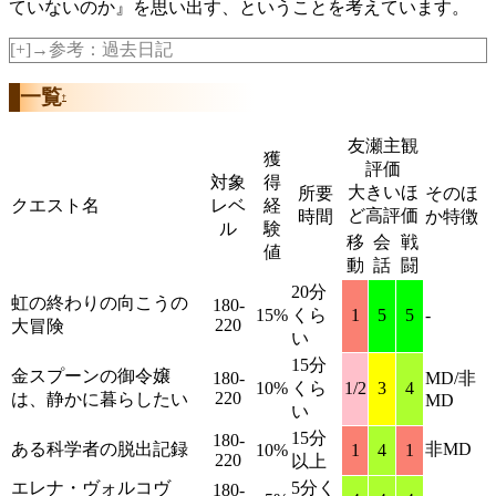
ていないのか』を思い出す、ということを考えています。
[+]→参考：過去日記
一覧
†
友瀬主観
獲
評価
対象
得
大きいほ
所要
そのほ
クエスト名
レベ
経
ど高評価
時間
か特徴
ル
験
移
会
戦
値
動
話
闘
20分
虹の終わりの向こうの
180-
15%
くら
1
5
5
-
220
大冒険
い
15分
金スプーンの御令嬢
180-
MD/非
10%
くら
1/2
3
4
220
は、静かに暮らしたい
MD
い
15分
180-
ある科学者の脱出記録
非MD
10%
1
4
1
220
以上
エレナ・ヴォルコヴ
5分く
180-