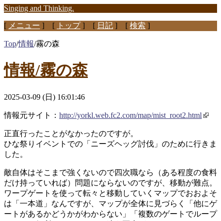
Singing and Thinking.
[
メニュー
] [
トップ
] [
日記
] [
検索
]
Top
/
情報
/
霧の森
情報/霧の森
2025-03-09 (日) 16:01:46
情報元サイト：
http://yorkl.web.fc2.com/map/mist_root2.html
正直行ったことがなかったのですが。
ひな祭りイベントでの「ニーズヘッグ討伐」のために行きま
した。
敵自体はそこまで強くないので四次職なら（ある程度の食料
だけ持っていれば）問題にならないのですが、移動が難点。
ワープゲートを使って転々と移動していくマップでおおよそ
は「一本道」なんですが、マップが全体に見づらく「他にゲ
ートがあるかどうかがわからない」「複数のゲートでループ