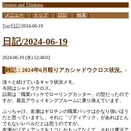
Singing and Thinking.
[
メニュー
] [
トップ
] [
日記
] [
検索
]
Top
/
日記
/
2024-06-19
日記/2024-06-19
2024-06-19 (水) 12:48:02
雑記：2024年6月殴りアカシャドウクロス状況。
†
淡々と続けているキャラ状況メモ。
今回はシャドウクロス。
以前は「職業パッケでローリングカッター」の型だったので
すが、最近アウェイキングブルームに乗り換えています。
ぶっちゃけ、友瀬はギロチンの職業パッケはかなり強いほう
だと思っていますし、それに「ゾディアック」があればとん
でもないレベルだとは思うのですが。
友瀬がゾディアックを１つしかもってなくて、それは魔法ア