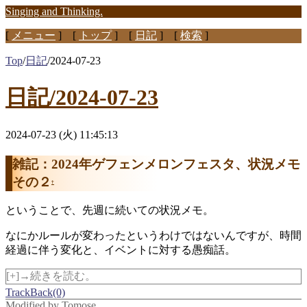
Singing and Thinking.
[
メニュー
] [
トップ
] [
日記
] [
検索
]
Top
/
日記
/
2024-07-23
日記/2024-07-23
2024-07-23 (火) 11:45:13
雑記：2024年ゲフェンメロンフェスタ、状況メモ
その２
†
ということで、先週に続いての状況メモ。
なにかルールが変わったというわけではないんですが、時間
経過に伴う変化と、イベントに対する愚痴話。
[+]→続きを読む。
TrackBack(0)
Modified by
Tomose