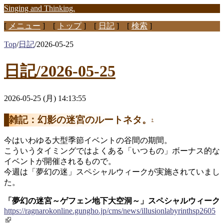
Singing and Thinking.
[
メニュー
] [
トップ
] [
日記
] [
検索
]
Top
/
日記
/
2026-05-25
日記/2026-05-25
2026-05-25 (月) 14:13:55
雑記：幻影の迷宮のルートネタ。
†
今はいわゆる大型季節イベントの谷間の期間。
こういうタイミングではよくある「いつもの」ボーナス的な
イベントが開催されるもので。
今週は「夢幻の迷」スペシャルウィークが実施されていまし
た。
「夢幻の迷宮～ゲフェン地下大空洞～」スペシャルウィーク
https://ragnarokonline.gungho.jp/cms/news/illusionlabyrinthsp2605