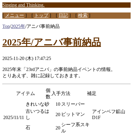
Singing and Thinking.
[
メニュー
] [
トップ
] [
日記
] [
検索
]
Top
/
2025年
/
アニバ事前納品
2025年/アニバ事前納品
2025-11-20 (木) 17:47:25
2025年末「23rdアニバ」の事前納品イベントの情報。
とりあえず、雑に記録しておきます。
個
アイテム
入手方法
補足
数
きれいな砂
10
スリーパー
古いつるは
アインベフ鉱山
ピットマン
20
2025/11/11
し
D1F
シーフ系スキ
石
20
ル