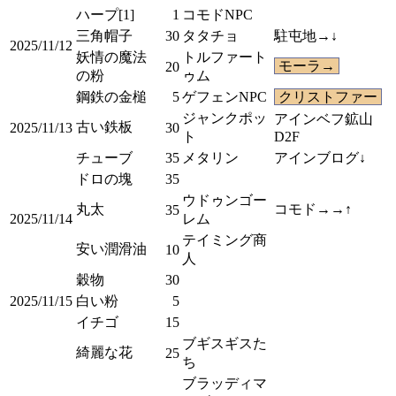
ハープ[1]
1
コモドNPC
三角帽子
30
タタチョ
駐屯地→↓
2025/11/12
妖情の魔法
トルファート
モーラ→
20
の粉
ゥム
鋼鉄の金槌
5
ゲフェンNPC
クリストファー
ジャンクポッ
アインベフ鉱山
古い鉄板
2025/11/13
30
ト
D2F
チューブ
35
メタリン
アインブログ↓
ドロの塊
35
ウドゥンゴー
丸太
コモド→→↑
35
2025/11/14
レム
テイミング商
安い潤滑油
10
人
穀物
30
2025/11/15
白い粉
5
イチゴ
15
ブギスギスた
綺麗な花
25
ち
ブラッディマ