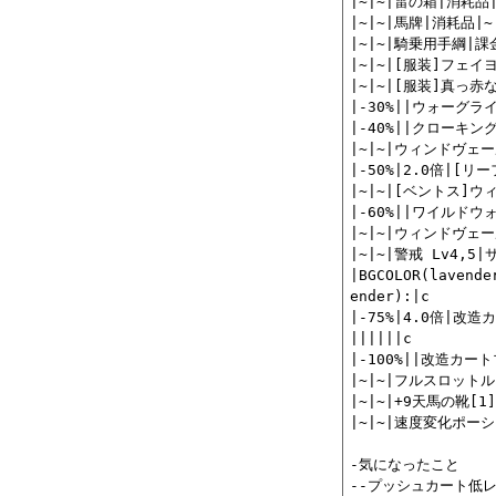
|~|~|雷の箱|消耗品|~
|~|~|馬牌|消耗品|~|
|~|~|騎乗用手綱|課
|~|~|[服装]フェイ
|~|~|[服装]真っ赤
|-30%||ウォーグライ
|-40%||クローキン
|~|~|ウィンドヴェール
|-50%|2.0倍|[
|~|~|[ベントス]ウ
|-60%||ワイルドウ
|~|~|ウィンドヴェール
|~|~|警戒 Lv4,5|
|BGCOLOR(lavende
ender):|c

|-75%|4.0倍|改
||||||c

|-100%||改造カー
|~|~|フルスロットル
|~|~|+9天馬の靴[1
|~|~|速度変化ポーショ
-気になったこと

--プッシュカート低