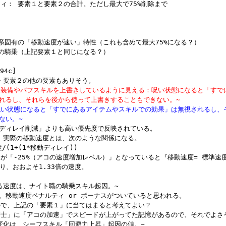
ィ： 要素１と要素２の合計。ただし最大で75%削除まで

ン系固有の「移動速度が速い」特性（これも含めて最大75%になる？）

系の騎乗（上記要素１と同じになる？）

4c]

、装備やバフスキルを上書きしているように見える：呪い状態になると「すで
れるし、それらを後から使って上書きすることもできない。~
呪い状態になると「すでにあるアイテムやスキルでの効果」は無視されるし、
ない。~
ディレイ削減」よりも高い優先度で反映されている。

、実際の移動速度とは、次のような関係になる。

/(1+(1*移動ディレイ))

が「-25%（アコの速度増加レベル）」となっていると『移動速度= 標準速度/(1
り、おおよそ1.33倍の速度。

る速度は、ナイト職の騎乗スキル起因。~

、移動速度ペナルティ or ボーナスがついていると思われる。

ので、上記の「要素１」に当てはまると考えてよい？

騎士」に「アコの加速」でスピードが上がってた記憶があるので、それでよさそ
変化は、シーフスキル「回避力上昇」起因の値。~
