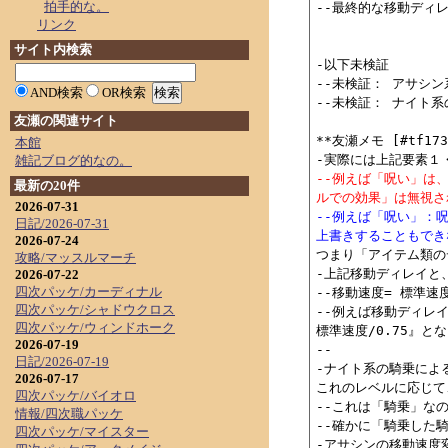
拍手的な。
--最終的な移動ディレ
リンク
サイト内検索
-以下未検証

--未検証： アサシ
AND検索
OR検索
--未検証： ナイト
友瀬の関連サイト
**友瀬メモ [#tf1739
本館
雑記ブログ的なの。
--例えば「呪い」は
最新の20件
ルでの効果」は無視さ
2026-07-31
--例えば「呪い」：
日記/2026-07-31
上書きすることもでき
2026-07-24
つまり「アイテム類の
攻略/マッスルマーチ
-上記移動ディレイと
2026-07-22
四次パッケ/カーディナル
--移動速度= 標準速度
四次パッケ/シャドウクロス
--例えば移動ディレイ
四次パッケ/ウィンドホーク
標準速度/0.75』とな
2026-07-19
--

日記/2026-07-19
-ナイト系の騎乗によ
2026-07-17
これのレベルに応じて
四次パッケ/バイオロ
--これは「騎乗」な
情報/四次職パッケ
--確かに「騎乗した
四次パッケ/マイスター
-アサシンの移動速度