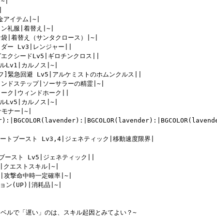
|



金アイテム|~|

ヨン礼服|着替え|~|

な袋|着替え（サンタクロース）|~|

ダー Lv3|レンジャー||

グエクシードLv5|ギロチンクロス||

Lv1|カルノス|~|

リーフ]緊急回避 Lv5|アルケミストのホムンクルス||

ィンドステップ|ソーサラーの精霊|~|

ォーク|ウィンドホーク||

Lv5|カルノス|~|

サモナー|~|

r):|BGCOLOR(lavender):|BGCOLOR(lavender):|BGCOLOR(lavend
造カートブースト Lv3,4|ジェネティック|移動速度限界|

トブースト Lv5|ジェネティック||

|クエストスキル|~|

]|攻撃命中時一定確率|~|

ン(UP)|消耗品|~|

レベルで「遅い」のは、スキル起因とみてよい？~
