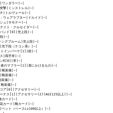
|ワンダラー|~|

突撃|ミンストレル|~|

チ|トルヴェール|~|

ト：ウェアラプター|ドルイド|~|

シュ|サモナー|~|

5|ナイト・クルセイダー|~|

バンド[0]|兜上段|~|

段|~|

イキングブルーム|兜上段|~|

|兜下段（テコン系）|~|

トインパーケ[1]|鎧|~|

ス|両手斧|~|

R[0]|斧|~|

殺者のマフラー[1]|肩にかけるもの|~|

靴装備|~|

靴装備|~|

装備|~|

|靴装備|~|

コア[0]|アクセサリー|~|

ナス[1]|アクセサリー(2)(AGI125以上)|~|

カード|~|

花カード|靴カード|~|

|ペット（ベースLv100以上）|~|
