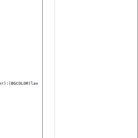
er):|BGCOLOR(lav