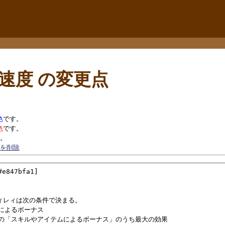
動速度
の変更点
色
です。
色
です。
。
分を削除
847bfa1]

ィレィは次の条件で決まる。

によるボーナス

外の「スキルやアイテムによるボーナス」のうち最大の効果
