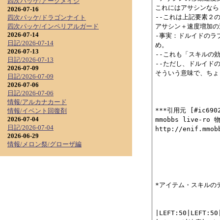
四次パッケ/アークメイジ
これにはアサシンなら
2026-07-16
--これは上記要素２の
四次パッケ/ドラゴンナイト
アサシン＋速度増加の
四次パッケ/インペリアルガード
2026-07-14
-事実：ドルイドのラ
日記/2026-07-14
め。

2026-07-13
--これも「スキルの
日記/2026-07-13
--ただし、ドルイド
2026-07-09
そういう意味で、ちょ
日記/2026-07-09
2026-07-06
日記/2026-07-06
情報/アルカナカード
***引用元 [#ic6902
情報/イベント回復剤
2026-07-04
mmobbs live-r
日記/2026-07-04
http://enif.mmob
2026-06-29
情報/メロン祭/グローザ編
*アイテム・スキルのディ
|LEFT:50|LEFT:50