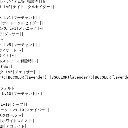
ル・アイテム等|職業等||h

練 Lv0|ナイト・クルセイダー||

 Lv1|マーチャント||

v1|ナイト・クルセイダー||

ンス Lv1|メカニック|~|

で|ダンサー||

|

 Lv5|マーチャント||

ウィザード|~|

イト|~|

ルストッロル解除時|~|

耗品||

 Lv5|チェイサー|~|

r):|BGCOLOR(lavender):|BGCOLOR(lavender):|BGCOLOR(lavend
デフォルト|

Lv10|マーチャント|~|

Lv10|シーフ||

ーク Lv9,10|スナイパー||

スクロール|~|

|ホワイトスミス|~|

増加|アコライト||
