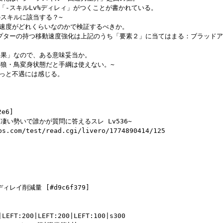
「-スキルLv%ディレィ」がつくことが書かれている。

スキルに該当する？~

速度がどれくらいなのかで検証するべきか。

プターの持つ移動速度強化は上記のうち「要素２」に当てはまる：ブラッド
効果」なので、ある意味妥当か。

の狼・鳥変身状態だと手綱は使えない。~

っと不遇には感じる。

e6]

o 物凄い勢いで誰かが質問に答えるスレ Lv536~

bs.com/test/read.cgi/livero/1774890414/125

レイ削減量 [#d9c6f379]

|LEFT:200|LEFT:200|LEFT:100|s300
