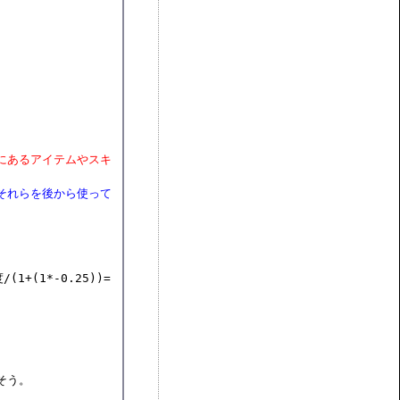
にあるアイテムやスキ
それらを後から使って
+(1*-0.25))=
う。
