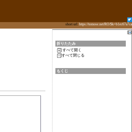
short url:
https://tomose.net/RO/$k=b1ec67a7ca
折りたたみ
すべて開く
すべて閉じる
もくじ