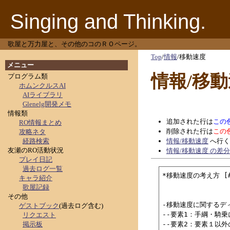
Singing and Thinking.
歌屋と万力屋と、その他のコのＲＯページ。
Top
/
情報
/
移動速度
メニュー
情報/移
プログラム類
ホムンクルスAI
AIライブラリ
Glenelg開発メモ
情報類
追加された行は
この
RO情報まとめ
削除された行は
この
攻略ネタ
経路検索
情報/移動速度
へ行く
友瀬のRO活動状況
情報/移動速度 の差
プレイ日記
過去ログ一覧
*移動速度の考え方 [#e
キャラ紹介
歌屋記録
その他
-移動速度に関するデ
ゲストブック
(過去ログ含む)
--要素1：手綱・騎乗
リクエスト
掲示板
--要素2：要素１以