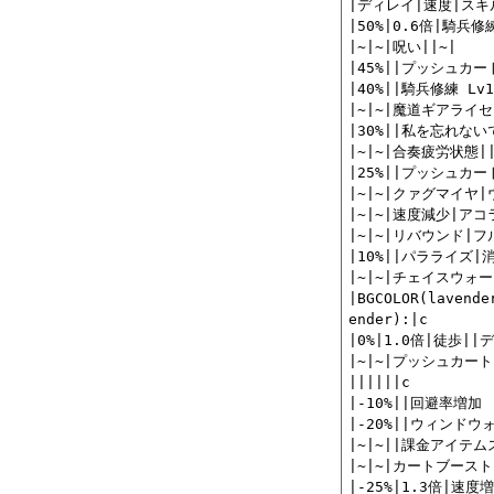
|ディレイ|速度|スキ
|50%|0.6倍|騎兵修
|~|~|呪い||~|

|45%||プッシュカート
|40%||騎兵修練 L
|~|~|魔道ギアライセ
|30%||私を忘れない
|~|~|合奏疲労状態||~
|25%||プッシュカート
|~|~|クァグマイヤ|
|~|~|速度減少|アコラ
|~|~|リバウンド|フ
|10%||パラライズ|消
|~|~|チェイスウォーク
|BGCOLOR(lavende
ender):|c

|0%|1.0倍|徒歩||
|~|~|プッシュカート 
||||||c

|-10%||回避率増加　
|-20%||ウィンドウォ
|~|~||課金アイテム
|~|~|カートブースト
|-25%|1.3倍|速度