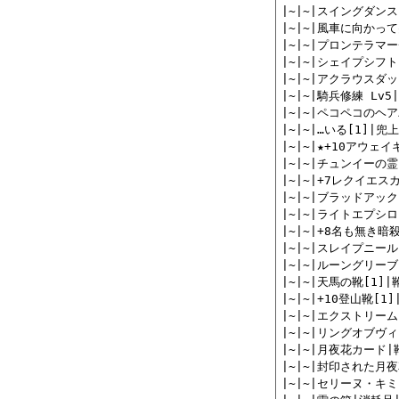
|~|~|スイングダンス
|~|~|風車に向かって
|~|~|プロンテラマー
|~|~|シェイプシフ
|~|~|アクラウスダッ
|~|~|騎兵修練 Lv
|~|~|ペコペコのヘア
|~|~|…いる[1]|兜上
|~|~|★+10アウェ
|~|~|チュンイーの霊
|~|~|+7レクイエスカ
|~|~|ブラッドアック
|~|~|ライトエプシロン
|~|~|+8名も無き暗
|~|~|スレイプニール|
|~|~|ルーングリーブ|
|~|~|天馬の靴[1]|靴
|~|~|+10登山靴[1]
|~|~|エクストリーム
|~|~|リングオブヴィー
|~|~|月夜花カード|靴
|~|~|封印された月夜
|~|~|セリーヌ・キミ