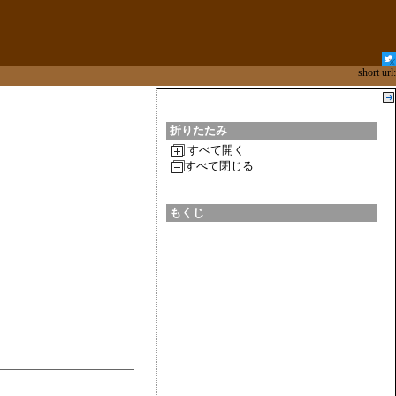
short url:
折りたたみ
すべて開く
すべて閉じる
もくじ