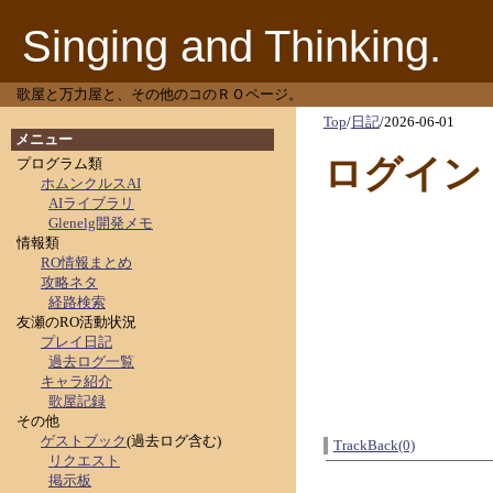
Singing and Thinking.
歌屋と万力屋と、その他のコのＲＯページ。
Top
/
日記
/
2026-06-01
メニュー
ログイン
プログラム類
ホムンクルスAI
AIライブラリ
Glenelg開発メモ
情報類
RO情報まとめ
攻略ネタ
経路検索
友瀬のRO活動状況
プレイ日記
過去ログ一覧
キャラ紹介
歌屋記録
その他
ゲストブック
(過去ログ含む)
TrackBack(0)
リクエスト
掲示板