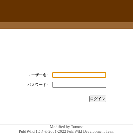
ユーザー名:
パスワード:
Modified by
Tomose
PukiWiki 1.5.4
© 2001-2022
PukiWiki Development Team