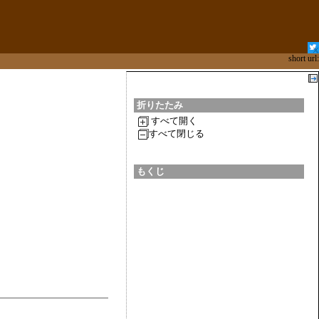
short url:
折りたたみ
すべて開く
すべて閉じる
もくじ