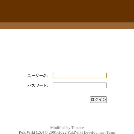
ユーザー名:
パスワード:
Modified by
Tomose
PukiWiki 1.5.4
© 2001-2022
PukiWiki Development Team