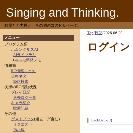
Singing and Thinking.
歌屋と万力屋と、その他のコのＲＯページ。
Top
/
日記
/
2026-06-20
メニュー
ログイン
プログラム類
ホムンクルスAI
AIライブラリ
Glenelg開発メモ
情報類
RO情報まとめ
攻略ネタ
経路検索
友瀬のRO活動状況
プレイ日記
過去ログ一覧
キャラ紹介
歌屋記録
その他
ゲストブック
(過去ログ含む)
TrackBack(0)
リクエスト
掲示板