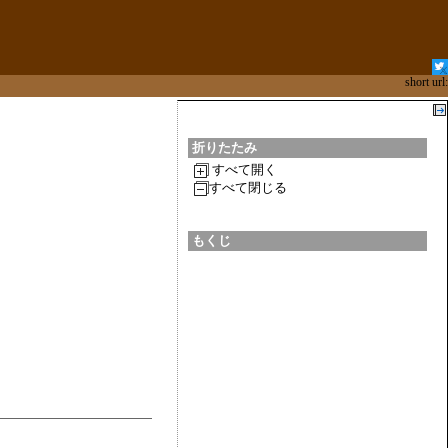
short url:
折りたたみ
すべて開く
すべて閉じる
もくじ