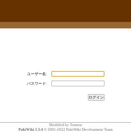
ユーザー名:
パスワード:
Modified by
Tomose
PukiWiki 1.5.4
© 2001-2022
PukiWiki Development Team