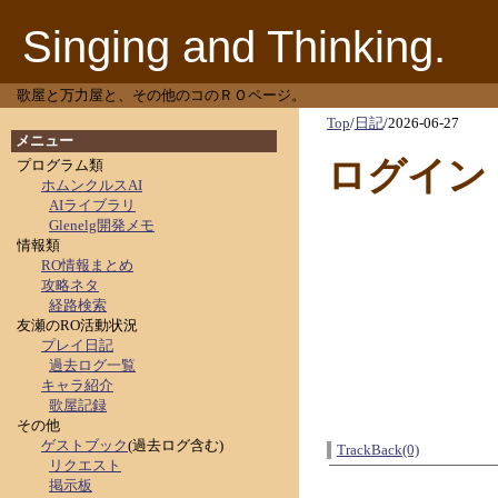
Singing and Thinking.
歌屋と万力屋と、その他のコのＲＯページ。
Top
/
日記
/
2026-06-27
メニュー
ログイン
プログラム類
ホムンクルスAI
AIライブラリ
Glenelg開発メモ
情報類
RO情報まとめ
攻略ネタ
経路検索
友瀬のRO活動状況
プレイ日記
過去ログ一覧
キャラ紹介
歌屋記録
その他
ゲストブック
(過去ログ含む)
TrackBack(0)
リクエスト
掲示板