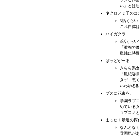
い」とは
ネクロノミ子のコ
3話くら
これ自体
ハイガクラ
3話くら
「歌舞で
単純に時
ばっどがーる
きらら系
「風紀委
きず・悪
いわゆる
ブスに花束を。
学園ラブ
めている
ラブコメ
まったく最近の探
なんとな
雰囲気が