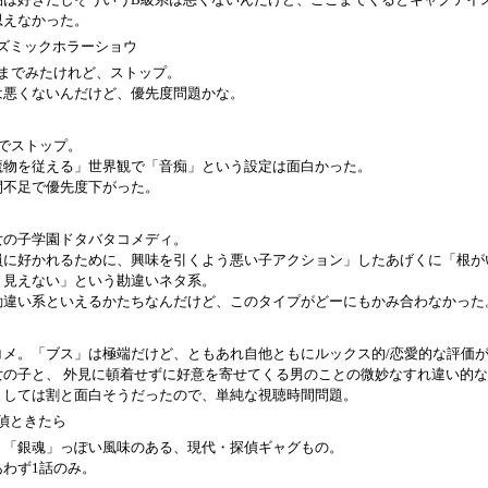
思えなかった。
ズミックホラーショウ
いまでみたけれど、ストップ。
は悪くないんだけど、優先度問題かな。
いでストップ。
魔物を従える」世界観で「音痴」という設定は面白かった。
間不足で優先度下がった。
女の子学園ドタバタコメディ。
員に好かれるために、興味を引くよう悪い子アクション」したあげくに「根が
く見えない」という勘違いネタ系。
勘違い系といえるかたちなんだけど、このタイプがどーにもかみ合わなかった
コメ。「ブス」は極端だけど、ともあれ自他ともにルックス的/恋愛的な評価
女の子と、 外見に頓着せずに好意を寄せてくる男のことの微妙なすれ違い的
としては割と面白そうだったので、単純な視聴時間問題。
偵ときたら
く「銀魂」っぽい風味のある、現代・探偵ギャグもの。
あわず1話のみ。