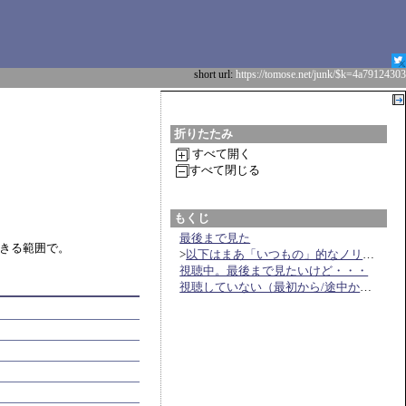
short url:
https://tomose.net/junk/$k=4a79124303
折りたたみ
すべて開く
すべて閉じる
もくじ
最後まで見た
きる範囲で。
>
以下はまあ「いつもの」的なノリなので詳細割愛。
視聴中。最後まで見たいけど・・・
視聴していない（最初から/途中から）