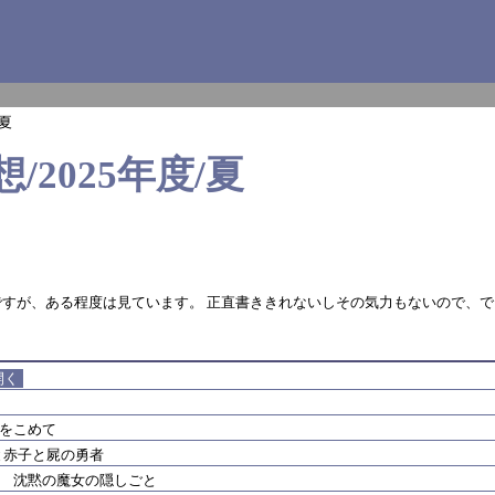
夏
/2025年度/夏
すが、ある程度は見ています。 正直書ききれないしその気力もないので、で
開く
をこめて
と赤子と屍の勇者
 沈黙の魔女の隠しごと