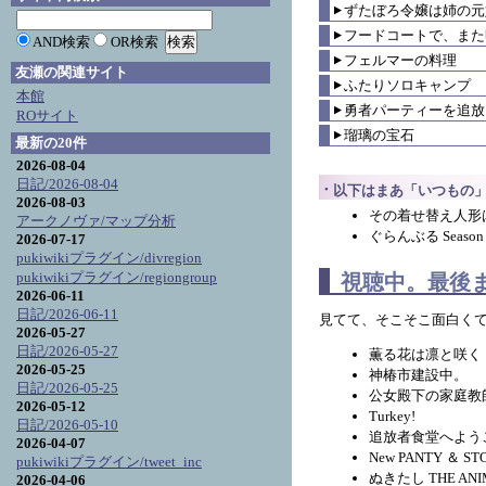
ずたぼろ令嬢は姉の元
▼
フードコートで、また
▼
AND検索
OR検索
フェルマーの料理
▼
友瀬の関連サイト
ふたりソロキャンプ
▼
本館
勇者パーティーを追放
▼
ROサイト
瑠璃の宝石
▼
最新の20件
2026-08-04
日記/2026-08-04
以下はまあ「いつもの
2026-08-03
その着せ替え人形は恋
アークノヴァ/マップ分析
ぐらんぶる Season 
2026-07-17
pukiwikiプラグイン/divregion
pukiwikiプラグイン/regiongroup
視聴中。最後
2026-06-11
日記/2026-06-11
見てて、そこそこ面白く
2026-05-27
日記/2026-05-27
薫る花は凛と咲く
2026-05-25
神椿市建設中。
日記/2026-05-25
公女殿下の家庭教
2026-05-12
Turkey!
日記/2026-05-10
追放者食堂へよう
2026-04-07
New PANTY ＆ ST
pukiwikiプラグイン/tweet_inc
ぬきたし THE ANI
2026-04-06