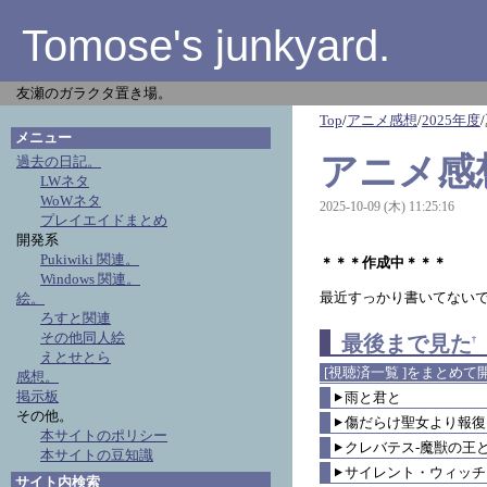
Tomose's junkyard.
友瀬のガラクタ置き場。
Top
/
アニメ感想
/
2025年度
/
メニュー
アニメ感想
過去の日記。
LWネタ
WoWネタ
2025-10-09 (木) 11:25:16
プレイエイドまとめ
開発系
Pukiwiki 関連。
＊＊＊作成中＊＊＊
Windows 関連。
最近すっかり書いてないで
絵。
ろすと関連
その他同人絵
最後まで見た
†
えとせとら
[視聴済一覧 ]をまとめて
感想。
掲示板
雨と君と
▼
その他。
傷だらけ聖女より報復
▼
本サイトのポリシー
クレバテス-魔獣の王
▼
本サイトの豆知識
サイレント・ウィッチ
▼
サイト内検索