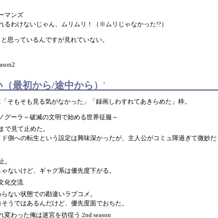
ーマンズ
れるわけないじゃん、ムリムリ！（※ムリじゃなかった!?）
うと思っているんですが見れていない。
son2
い（最初から/途中から）
†
は「そもそも見る気がなかった」「録画しわすれてあきらめた」枠。
ノグーラ～破滅の文明で始める世界征服～
いまで見て止めた。
イド側への転生という設定は興味深かったが、主人公がコミュ障過ぎて微妙だ
止。
じゃないけど、ギャグ系は優先度下がる。
文化交流
わらない状態での勘違いラブコメ。
白そうではあるんだけど、優先度面でおちた。
わった俺は迷宮を彷徨う 2nd season