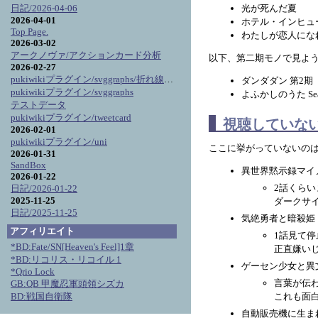
光が死んだ夏
日記/2026-04-06
2026-04-01
ホテル・インヒュ
Top Page.
わたしが恋人にな
2026-03-02
アークノヴァ/アクションカード分析
以下、第二期モノで見よ
2026-02-27
pukiwikiプラグイン/svggraphs/折れ線グラフ詳細
ダンダダン 第2期
pukiwikiプラグイン/svggraphs
よふかしのうた Sea
テストデータ
pukiwikiプラグイン/tweetcard
視聴していな
2026-02-01
pukiwikiプラグイン/uni
ここに挙がっていないの
2026-01-31
SandBox
異世界黙示録マイ
2026-01-22
2話くら
日記/2026-01-22
2025-11-25
ダークサ
日記/2025-11-25
気絶勇者と暗殺姫
アフィリエイト
1話見て停
*BD:Fate/SN[Heaven's Feel]1章
正直嫌い
*BD:リコリス・リコイル 1
ゲーセン少女と異
*Qrio Lock
言葉が伝
GB:QB 甲魔忍軍頭領シズカ
BD:戦国自衛隊
これも面
自動販売機に生まれ変