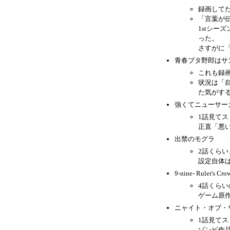
録画して
「言葉が
1stシ
った。
さすがに
青春ブタ野郎はサ
これも録
状況は「
た気がす
強くてニューサー
1話見てス
正直「悪
出禁のモグラ
2話くら
設定自体
9-nine- Ruler's Cro
4話くら
ゲーム原
ニャイト・オブ・
1話見てス
ゾンビ作