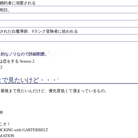
婚約者に溺愛される
明日。
された白魔導師、Sランク冒険者に拾われる
†
」的なノリなので詳細割愛。
をする Season 2
2
まで見たいけど・・・
†
て最後まで見たいんだけど、優先度低くて溜まっているもの。
師
こそ！
OCKING with GARTERBELT
MATION