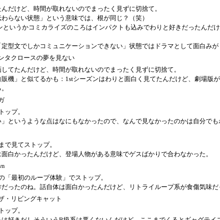
たんだけど、時間が取れないのでまったく見ずに切捨て。
伝わらない状態」という意味では、根が同じ？（笑）
ーズンというかコミカライズのころはインパクトも込みでわりと好きだったんだ
「定型文でしかコミュニケーションできない」状態ではドラマとして面白みが
ンタクロースの夢を見ない
画してたんだけど、時間が取れないのでまったく見ずに切捨て。
自販機」と似てるかも：1stシーズンはわりと面白く見てたんだけど、劇場版
る。
ガ
トップ。
い」というような点はなにもなかったので、なんで見なかったのかは自分でも
いまで見てストップ。
は面白かったんだけど、登場人物がある意味でゲスばかりで合わなかった。
wn
いの「最初のループ体験」でストップ。
作だったのね。話自体は面白かったんだけど、リトライループ系が食傷気味だ
ザ・リビングキャット
トップ。
品は好きだしそういうB級系は悪くないんだけど、ここまでくるとギャグテイ