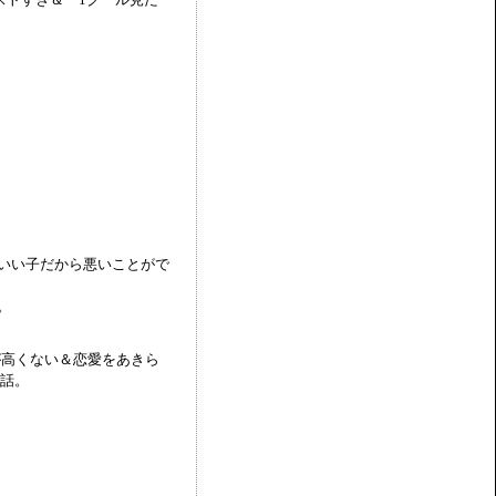
いい子だから悪いことがで
。
が高くない＆恋愛をあきら
な話。