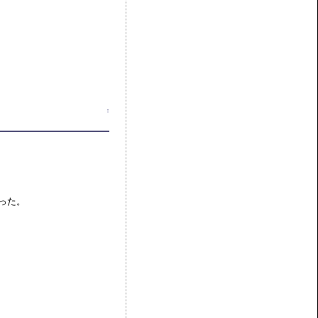
↑
った。