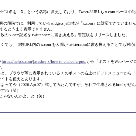
7月にサービス名を「X」という名称に変更しており、TweetのURLも x.com ベー
月の段階では、利用しているwidgets.js自体が「x.com」に対応できていませ
定するとうまく表示できません。
 x.com記述を twitter.comに書き換える」暫定版をリリースしました。
も、引数URL内の x.com を人間が twitter.comに書き換えることでも対
。
ジ
https://help.x.com/ja/using-x/how-to-embed-a-post
から「ポストをWebページ
す。
ると、ブラウザ等に表示されている X のポストの右上のドットメニューから
サイトを使えとあります。
って今（2026.Apr.07）試してみたんですが、それで生成されるhtmlがぜんぶ「t
ですね（笑）
omじゃないんかよ、と（笑）