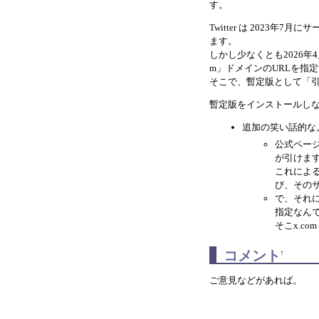
す。
Twitter は 2023年
ます。
しかし少なくとも2026年4
m」ドメインのURLを指
そこで、暫定版として「引数の
暫定版をインストールしなくて
追加の笑い話的な
公式ペー
が引けま
これによ
び、その
で、それによ
指定なん
そこx.c
コメント
†
ご意見などがあれば。