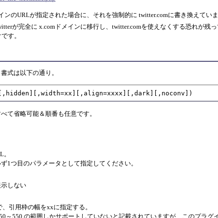
ドメインのURLが指定された場合に、それを強制的に twitter.comに書き換えてい
itterが完全に x.comドメインに移行し、twitter.comを使えなくする恐
けです。
。書式は以下の通り。
[,hidden][,width=xx][,align=xxxx][,dark][,noconv])
すべて省略可能＆順番も任意です。
RL。
必ず1つ目のパラメータとして指定してください。
表示しない
の書式で、引用枠の幅をxxに指定する。
では 250～550 の範囲しかサポートしていないと記載されていますが、このプ