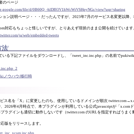
者のページ
rive.google.com/file/d/0B60Q_-hlDI93V1hWcWtVSHpyNGc/view?usp=sharing
式のオプション説明ページ・・・だったんですが、2023年7月のサービス名変更以
.com対応もちょっと怪しいですが、とりあえず現状のまま公開を続けています
.twitter.com/ja/web/embedded-tweets
方法
†
下記ファイルをダウンロードし、「tweet_inc.inc.php」の名前でpukiwiki
.inc.php_2
wikiノウハウ/移行時
月にサービス名を「X」に変更したのち、使用しているドメインが順次 twitter.com→
026年4月時点で、本プラグインが利用している公式javascriptが「x.co
グインも適切に動作しないです（twitter.com のURLを指定すればうまく動き
対応版をリリースします。
et_inc_xcom.inc.php