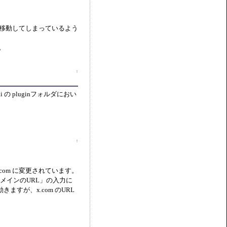
降、移動してしまっているよう
。
↑
 の pluginフォルダにおい
↑
x.com に変更されています。
mドメインのURL」の入力に
ますが、x.com のURL