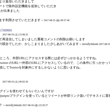
より返信いただきまして
プデートで除外設定機能を追加していただき
込みが出来ました
す利用させていただきます --
2017-08-25 (金) 09:37:46
/jumpto
。
2017-08-19 (土) 13:08:32
て再送信してしまいました重複コメントの削除お願いします
との競合でしたか、かしこまりました少しあがいてみます -- neodymium
2017-08-1
認したところ、外部URLにアクセスする際には必ずひっかかるようですね。
twitter のURL==外部のURLにアクセスしているので、この条件に引っかか
を改造してTwitterを対象外にするしかないように思いますね。
。
2017-08-19 (土) 00:02:56
プラグインを使わせてもらいたいんですが
んのjunptoプラグインを使っているとツイートが外部リンク扱いでテキストに
- neodymium
2017-08-18 (金) 23:29:27