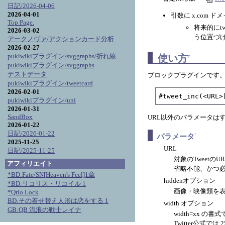
日記/2026-04-06
2026-04-01
引数に x.com 
Top Page.
将来的にtw
2026-03-02
う位置づ
アークノヴァ/アクションカード分析
2026-02-27
pukiwikiプラグイン/svggraphs/折れ線グラフ詳細
使い方
†
pukiwikiプラグイン/svggraphs
テストデータ
ブロックプラグインです
pukiwikiプラグイン/tweetcard
2026-02-01
#tweet_inc(<URL>
pukiwikiプラグイン/uni
2026-01-31
SandBox
URL以外のパラメータは
2026-01-22
日記/2026-01-22
パラメータ
†
2025-11-25
URL
日記/2025-11-25
対象のTweetのU
アフィリエイト
省略不能、かつ
*BD:Fate/SN[Heaven's Feel]1章
hiddenオプション
*BD:リコリス・リコイル 1
画像・映像類を
*Qrio Lock
BD:その着せ替え人形は恋をする 1
width オプション
GB:QB 流浪の戦士レイナ
width=xx 
Twitter公式