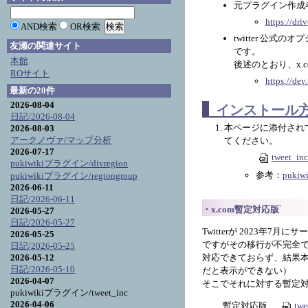
元プラグイン作成
https://d
AND検索
OR検索
twitter 公
友瀬の関連サイト
です。
本館
後述のとおり、x
ROサイト
https://dev
最新の20件
2026-08-04
インストール
日記/2026-08-04
本ページに添付されている
2026-08-03
アークノヴァ/マップ分析
てください。
2026-07-17
tweet_inc
pukiwikiプラグイン/divregion
参考：
puki
pukiwikiプラグイン/regiongroup
2026-06-11
日記/2026-06-11
†
x.com暫定対応版
2026-05-27
日記/2026-05-27
Twitterが 2023年7
2026-05-25
ですがその移行が不完全で、2
日記/2026-05-25
対応できておらず、結果本プラ
2026-05-12
日記/2026-05-10
だと表示ができない）
2026-04-07
そこでそれに対する暫定
pukiwikiプラグイン/tweet_inc
2026-04-06
暫定対応版
twe