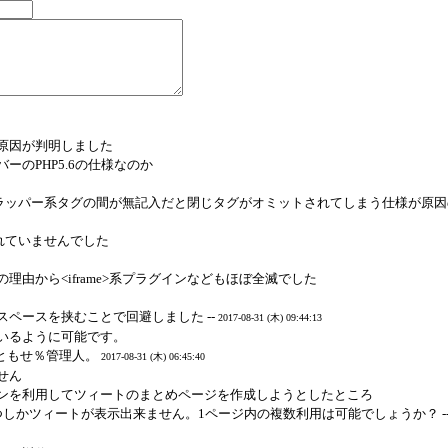
原因が判明しました
ーのPHP5.6の仕様なのか
> とラッパー系タグの間が無記入だと閉じタグがオミットされてしまう仕様が原
描画されていませんでした
理由から<iframe>系プラグインなどもほぼ全滅でした
スペースを挟むことで回避しました --
2017-08-31 (木) 09:44:13
いるように可能です。
- ともせ％管理人。
2017-08-31 (木) 06:45:40
せん
ンを利用してツィートのまとめページを作成しようとしたところ
しかツィートが表示出来ません。1ページ内の複数利用は可能でしょうか？ -- ne