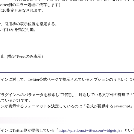
itter側のエラー処理に依存します）
は0指定とみなされます。
の書式で、引用枠の表示位置を指定する。
right のいずれかを指定可能。
止（指定Tweetのみ表示）
インに対して、Twitter公式ページで提示されているオプションのうちいく
incプラグインへのパラメータを検索して特定し、対応している文字列の有無で「Tw
成しているだけです。
が表示するフォーマットを決定しているのは「公式が提供する javascript
ンはTwitter側が提供している「
https://platform.twitter.com/widgets.js
」という