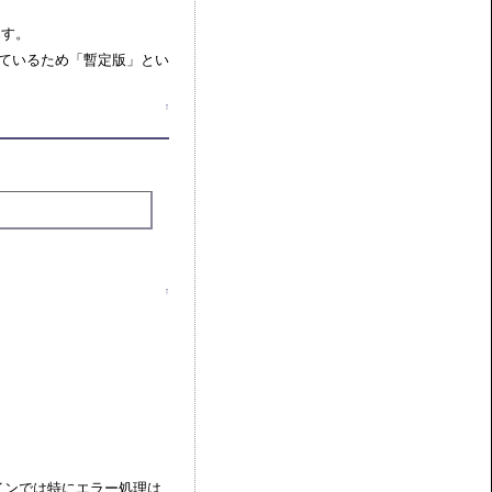
ます。
れが残っているため「暫定版」とい
↑
↑
ラグインでは特にエラー処理は