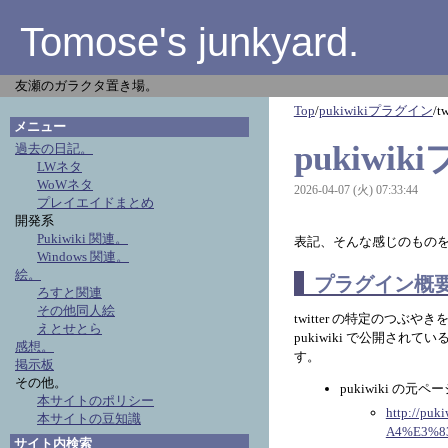
Tomose's junkyard.
友瀬のガラクタ置き場。
Top
/
pukiwikiプラグイン
/
t
メニュー
pukiwik
過去の日記。
LWネタ
WoWネタ
2026-04-07 (火) 07:33:44
プレイエイドまとめ
開発系
Pukiwiki 関連。
表記、そんな感じのもの
Windows 関連。
絵。
プラグイン概
ろすと関連
その他同人絵
twitter の特定のつぶ
えとせとら
pukiwiki で公開さ
感想。
す。
掲示板
その他。
pukiwiki の元ペ
本サイトのポリシー
http://p
本サイトの豆知識
A4%E3%8
サイト内検索