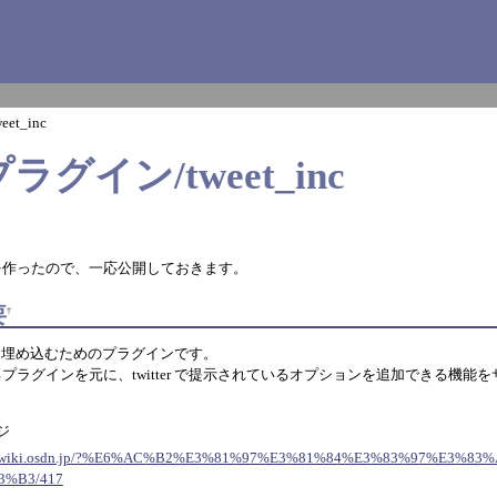
weet_inc
iプラグイン/tweet_inc
を作ったので、一応公開しておきます。
要
†
やきを埋め込むためのプラグインです。
れているプラグインを元に、twitter で提示されているオプションを追加できる機
ージ
ukiwiki.osdn.jp/?%E6%AC%B2%E3%81%97%E3%81%84%E3%83%97%E3%8
3%B3/417