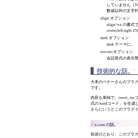
していません（Tw
数値以外の文字列
align オプション
align=xx 
center,left,
dark オプション
dark テーマに。
noconvオプション
会話形式の表示禁
技術的な話。
†
大本のペナーさんのプラグ
です。
内容も単純で、tweet_
式の htmlコード」を生
さらにいうとこのプラグイン
†
x.com の話。
前述のとおり、このプラグイ