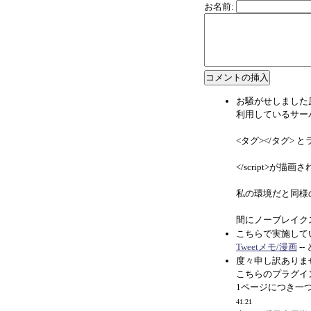
お名前:
お騒がせしました
利用しているサーバ
<タグ></タグ
</script>が
私の環境だと同様の
間にノーブレイク
こちらで実施して
Tweetメモ/漫画
-
度々申し訳ありま
こちらのプラグイ
1ページにつき一つ
41:21