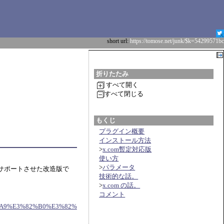
short url:
https://tomose.net/junk/$k=54299571bc
折りたたみ
すべて開く
すべて閉じる
もくじ
プラグイン概要
インストール方法
>
x.com暫定対応版
使い方
>
パラメータ
能をサポートさせた改造版で
技術的な話。
>
x.com の話。
コメント
3%A9%E3%82%B0%E3%82%