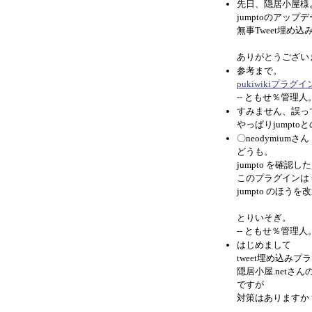
先日、隠居小屋様
jumptoのアッ
無事Tweet埋め
ありがとうございま
参考まで。
pukiwikiプラグイン
-- ともせ％管理人
すみません、誤っ
やっぱりjumpto
〇neodymiumさん
どうも。
jumpto を確
このプラグインは 
jumpto のほう
とりいそぎ。
-- ともせ％管理人
はじめまして
tweet埋め込み
隠居小屋.netさ
ですが
対策はありますか？ -