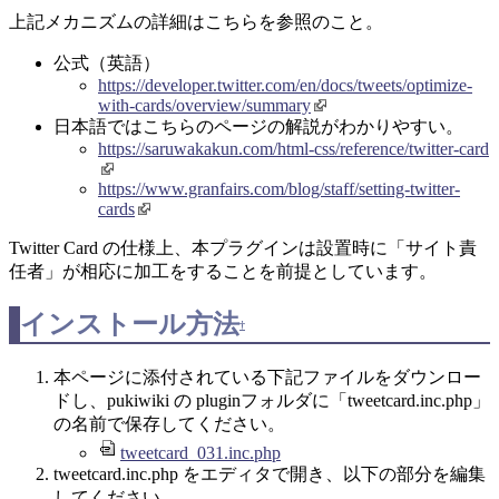
上記メカニズムの詳細はこちらを参照のこと。
公式（英語）
https://developer.twitter.com/en/docs/tweets/optimize-
with-cards/overview/summary
日本語ではこちらのページの解説がわかりやすい。
https://saruwakakun.com/html-css/reference/twitter-card
https://www.granfairs.com/blog/staff/setting-twitter-
cards
Twitter Card の仕様上、本プラグインは設置時に「サイト責
任者」が相応に加工をすることを前提としています。
インストール方法
†
本ページに添付されている下記ファイルをダウンロー
ドし、pukiwiki の pluginフォルダに「tweetcard.inc.php」
の名前で保存してください。
tweetcard_031.inc.php
tweetcard.inc.php をエディタで開き、以下の部分を編集
してください。