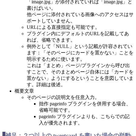
「image.jpg」が添付されていれば「image.jpg」と
書けばいい。
他ページに添付されている画像へのアクセスはサ
ポートしていません。
URLによる直接指定も可能です。
プラグイン内にデフォルトのURLを記載してあ
れば、省略できます。
例外として「NULL」という記載が許容されてい
ます：「そのページにカードを置かない」ことを
明示するために使います。
これは「まとめ」ページ/プラグインから呼び出
すことで、そのまとめページ自体には「カードを
置かない」ようにするということを意図していま
す。詳細は後述。
概要文章
そのページの説明文を任意入力。
拙作 pageinfo プラグインを併用する場合、
省略可能です。
pageinfo プラグインよりも、こちらでの記
入が優先されます。
補足：２つ以上の tweetcard を書いた場合の挙動
†