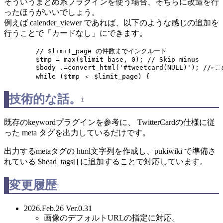
そういうまとめ系プラグインを使う場合、そちらに改造を行
ったほうがいいでしょう。
例えば calender_viewer であれば、以下のような感じの追加を
行うことで「カードなし」にできます。
	// $limit_page の件数までインクルード

	$tmp = max($limit_base, 0); // Skip minus

	$body .=convert_html('#tweetcard(NULL)'); //←この行を追加

	while ($tmp ＜ $limit_page) {
技術的な話。
†
既存のkeywordプラグインを参考に、 TwitterCardの仕様に従
った meta タグを出力しているだけです。
出力するmetaタグの html文字列を作成し、pukiwiki で準備さ
れている $head_tags[] に追加することで対応しています。
変更履歴
†
2026.Feb.26 Ver.0.31
画像のデフォルトURLの指定に対応。