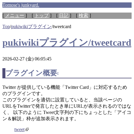
Tomose's junkyard.
[
メニュー
] [
トップ
] [
日記
] [
検索
]
Top
/
pukiwikiプラグイン
/
tweetcard
pukiwikiプラグイン/tweetcard
2026-02-27 (金) 06:05:45
プラグイン概要
†
Twitter が提供している機能「Twitter Card」に対応するため
のプラグインです。
このプラグインを適切に設置していると、当該ページの
URLをTwitterで発言したとき単にURLが表示されるのではな
く、 以下のように Tweet文字列の下にちょっとした「アイコ
ン＆解説」枠が追加表示されます。
tweet