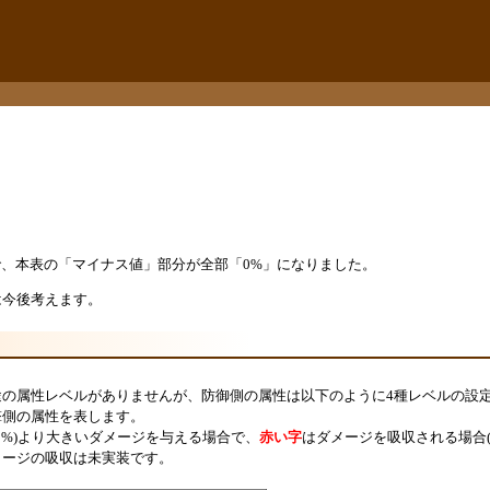
ナンスで、本表の「マイナス値」部分が全部「0%」になりました。
は今後考えます。
途の属性レベルがありませんが、防御側の属性は以下のように4種レベルの設
撃側の属性を表します。
00%)より大きいダメージを与える場合で、
赤い字
はダメージを吸収される場合(
は、ダメージの吸収は未実装です。