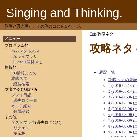
Singing and Thinking.
歌屋と万力屋と、その他のコのＲＯページ。
Top
/
攻略ネタ
メニュー
攻略ネタ
プログラム類
ホムンクルスAI
AIライブラリ
Glenelg開発メモ
情報類
履歴一覧
RO情報まとめ
攻略ネタ
攻略ネタ の履
経路検索
1 (2016-05-14 (
友瀬のRO活動状況
2 (2016-05-14 (
プレイ日記
3 (2016-08-06 (
過去ログ一覧
4 (2016-08-06 (
キャラ紹介
5 (2016-08-06 (
歌屋記録
6 (2016-08-06 (
その他
7 (2016-08-06 (
ゲストブック
(過去ログ含む)
8 (2016-08-06 (
リクエスト
9 (2016-08-06 (
掲示板