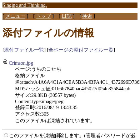
Singing and Thinking.
[
メニュー
] [
トップ
] [
日記
] [
検索
]
添付ファイルの情報
[
添付ファイル一覧
] [
全ページの添付ファイル一覧
]
Crimson.jpg
ページ:うちのコたち
格納ファイル
名:attach/A4A6A4C1A4CEA5B3A4BFA4C1_4372696D736
MD5ハッシュ値:01b6b7840bac4d5027d054c855844cab
サイズ:29.8KB (30557 bytes)
Content-type:image/jpeg
登録日時:2016/08/19 13:43:35
アクセス数:305
このファイルは凍結されています。
このファイルを凍結解除します。(管理者パスワードが必