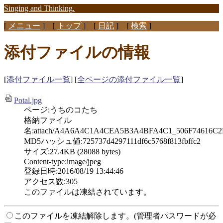
Singing and Thinking.
[
メニュー
] [
トップ
] [
日記
] [
検索
]
添付ファイルの情報
[
添付ファイル一覧
] [
全ページの添付ファイル一覧
]
Potal.jpg
ページ:うちのコたち
格納ファイル
名:attach/A4A6A4C1A4CEA5B3A4BFA4C1_506F74616C2
MD5ハッシュ値:725737d4297111df6c5768f813fbffc2
サイズ:27.4KB (28088 bytes)
Content-type:image/jpeg
登録日時:2016/08/19 13:44:46
アクセス数:305
このファイルは凍結されています。
このファイルを凍結解除します。(管理者パスワードが必