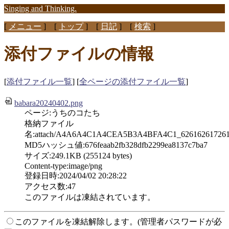
Singing and Thinking.
[
メニュー
] [
トップ
] [
日記
] [
検索
]
添付ファイルの情報
[
添付ファイル一覧
] [
全ページの添付ファイル一覧
]
babara20240402.png
ページ:うちのコたち
格納ファイル
名:attach/A4A6A4C1A4CEA5B3A4BFA4C1_626162617261
MD5ハッシュ値:676feaab2fb328dfb2299ea8137c7ba7
サイズ:249.1KB (255124 bytes)
Content-type:image/png
登録日時:2024/04/02 20:28:22
アクセス数:47
このファイルは凍結されています。
このファイルを凍結解除します。(管理者パスワードが必