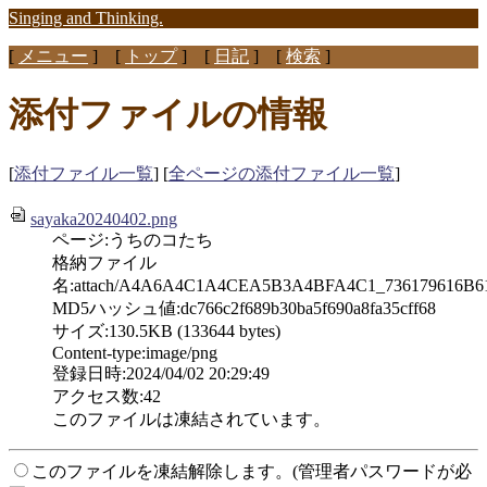
Singing and Thinking.
[
メニュー
] [
トップ
] [
日記
] [
検索
]
添付ファイルの情報
[
添付ファイル一覧
] [
全ページの添付ファイル一覧
]
sayaka20240402.png
ページ:うちのコたち
格納ファイル
名:attach/A4A6A4C1A4CEA5B3A4BFA4C1_736179616B61
MD5ハッシュ値:dc766c2f689b30ba5f690a8fa35cff68
サイズ:130.5KB (133644 bytes)
Content-type:image/png
登録日時:2024/04/02 20:29:49
アクセス数:42
このファイルは凍結されています。
このファイルを凍結解除します。(管理者パスワードが必