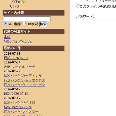
拍手的な。
リンク
このファイルを凍結解除
サイト内検索
パスワード:
AND検索
OR検索
友瀬の関連サイト
本館
雑記ブログ的なの。
最新の20件
2026-07-31
日記/2026-07-31
2026-07-24
攻略/マッスルマーチ
2026-07-22
四次パッケ/カーディナル
四次パッケ/シャドウクロス
四次パッケ/ウィンドホーク
2026-07-19
日記/2026-07-19
2026-07-17
四次パッケ/バイオロ
情報/四次職パッケ
四次パッケ/マイスター