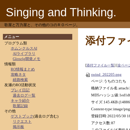
Singing and Thinking.
歌屋と万力屋と、その他のコのＲＯページ。
メニュー
添付ファ
プログラム類
ホムンクルスAI
AIライブラリ
Glenelg開発メモ
情報類
[
添付ファイル一覧
] [
全ペー
RO情報まとめ
攻略ネタ
swind_202205.png
経路検索
ページ:うちのコたち
友瀬のRO活動状況
格納ファイル名:attach/A4
プレイ日記
MD5ハッシュ値:1ed1df39
過去ログ一覧
キャラ紹介
サイズ:145.4KB (148864
歌屋記録
Content-type:image/png
その他
登録日時:2022/05/30 18
ゲストブック
(過去ログ含む)
リクエスト
アクセス数:87
掲示板
このファイルは凍結さ