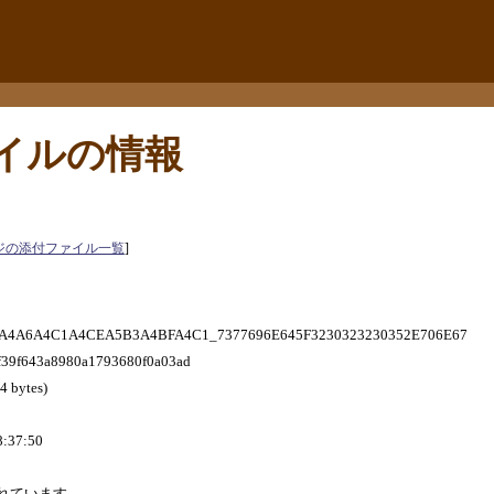
イルの情報
ジの添付ファイル一覧
]
A6A4C1A4CEA5B3A4BFA4C1_7377696E645F3230323230352E706E67
f643a8980a1793680f0a03ad
 bytes)
:37:50
れています。