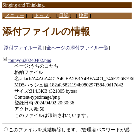
Singing and Thinking.
[
メニュー
] [
トップ
] [
日記
] [
検索
]
添付ファイルの情報
[
添付ファイル一覧
] [
全ページの添付ファイル一覧
]
tounyou20240402.png
ページ:うちのコたち
格納ファイル
名:attach/A4A6A4C1A4CEA5B3A4BFA4C1_746F756E796F
MD5ハッシュ値:182afc5821194b080297f584e0d17d42
サイズ:314.3KB (321805 bytes)
Content-type:image/png
登録日時:2024/04/02 20:30:36
アクセス数:50
このファイルは凍結されています。
このファイルを凍結解除します。(管理者パスワードが必