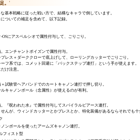
足。
†
うな基本戦略に従った戦い方で、結構なキャラで倒しています。
ラについての補足を含めて、以下記録。
-OSにアスペルシオで属性付与して、ごりごり。
備。エンチャントポイズンで属性付与。
ンプレス＋ダーククローで底上げして、ローリングカッターでごりごり。
シーフ系では、コメット回避に「バックステップ連打」という手が使えます。
にだけ注意。
備＋試験管ヘアバンドでのカートキャノン連打で押し切り。
ウルキャノンボール（念属性）が使えるのが有利。
備。『呪われた水』で属性付与してスパイラルピアース連打。
ませんが、ウィンドカッターとかブレスとか、特化装備があるならそれでも十
ク
ャノンボールを使ったアームズキャノン連打。
ルフィスト型