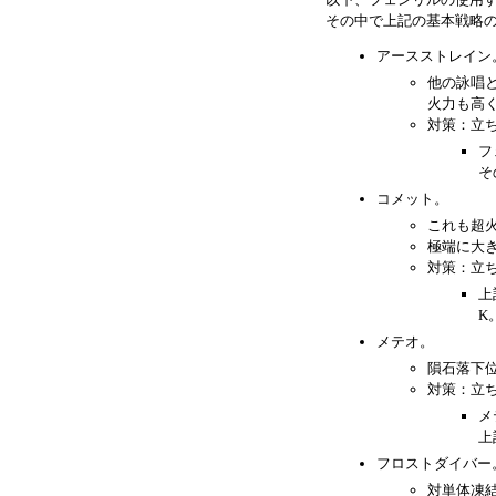
その中で上記の基本戦略
アースストレイン
他の詠唱
火力も高
対策：立
フ
そ
コメット。
これも超
極端に大
対策：立
上
K
メテオ。
隕石落下
対策：立
メ
上
フロストダイバー
対単体凍