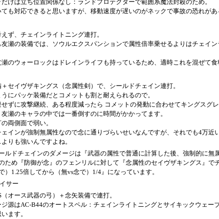
ラだけは立ち位置関係なし：ランドプロテクターで範囲系魔法封殺のため。
いても対応できると思いますが、移動速度が遅いのがネックで事故の恐れがあ
考えず、チェインライトニング連打。
も友瀬の装備では、ソウルエクスパンションで属性倍率乗せるよりはチェイン
友瀬のウォーロックはドレインライフも持っているため、適時これを混ぜて食
備＋セイヴザキングス（念属性剣）で、シールドチェイン連打。
ようにパッケ装備だとコメットも割と耐えられるので。
避せずに攻撃継続、ある程度減ったら コメットの発動に合わせてキングスグ
、友瀬のキャラの中では一番倒すのに時間がかかってます。
打の両側面で弱い。
チェインが強制無属性なので念に通りづらいせいなんですが、それでも4万近
スよりも強いんですよね。
ールドチェインのダメージは『武器の属性で普通に計算した後、強制的に無
のため『防御が念』のフェンリルに対して『念属性のセイヴザキングス』でチ
で）1.25倍してから（無vs念で）1/4』になっています。
ェイサー
4-OS（オース武器の弓）＋念矢装備で連打。
ジ源はAC-B44のオートスペル：チェインライトニングとサイキックウェー
思います。