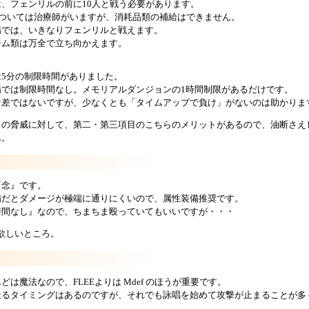
、フェンリルの前に10人と戦う必要があります。
Pについては治療師がいますが、消耗品類の補給はできません。
場では、いきなりフェンリルと戦えます。
テム類は万全で立ち向かえます。
5分の制限時間がありました。
場では制限時間なし。メモリアルダンジョンの1時間制限があるだけです。
な差ではないですが、少なくとも「タイムアップで負け」がないのは助かりま
目の脅威に対して、第二・第三項目のこちらのメリットがあるので、油断さえ
ん。
『念』です。
備だとダメージが極端に通りにくいので、属性装備推奨です。
時間なし』なので、ちまちま殴っていてもいいですが・・・
は欲しいところ。
は魔法なので、FLEEよりは Mdef のほうが重要です。
殴るタイミングはあるのですが、それでも詠唱を始めて攻撃が止まることが多