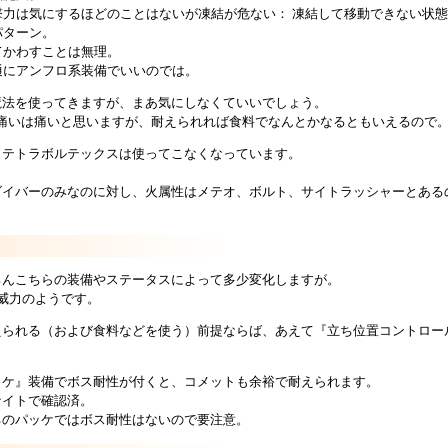
撃力は気にするほどのことはないが凍結が危ない： 凍結して移動できない状
パターン。
てかわすことは無理。
通にアンフロ系装備でいいのでは。
魔法を使ってきますが、まあ気にしなくていいでしょう。
efが低いと痛いは痛いと思いますが、耐えられれば食料でなんとかなるともいえるので
、テトラボルテックスは使ってこなくなっています。
。
ダイバーのみなのに対し、火属性はメテオ、ボルト、サイトラッシャーとある
。
ろんこちらの装備やステータスによって多少変化しますが。
威力のようです。
えられる（および食料などを使う）前提ならば、あえて『立ち位置コントロー
。
ッケ』装備でボス耐性が付くと、コメットも余裕で耐えられます。
ナイトで確認済。
ネのパッケではボス耐性はないので要注意。