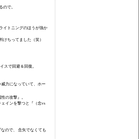
るので。
ライトニングのほうが強か
料けちってました（笑）
レイスで回避＆回復。
い威力になっていて、ホー
属性の攻撃』。
ェインを撃つと『（念vs
ブなので、 念矢でなくても