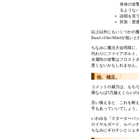
単体の攻
るような
詠唱を見
対策：普
以上以外にもいくつかの
BaseLvl/Int/Md
ちなみに魔法大会同様に
代わりにファイアボルト
水属性の攻撃はフロスト
悪くないかもしれません
他、補足。
†
コメットの威力は、もち
裸ならば5万越えくらいの
言い換えると、これを耐
手もあっていいでしょう
いわゆる『スターターパ
ロイヤルガード、ルーン
ちなみにギロチンとジェ