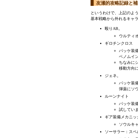
友瀬的攻略記録と補
というわけで、上記のよ
基本戦略から外れるキャ
殴りAB。
ウルティオ
ギロチンクロス
パッケ装
ベノムイ
ちなみに
移動方向
ジェネ。
パッケ装
弾薬にソ
ルーンナイト
パッケ装
試してい
ギア装備メカニッ
ソウルキ
ソーサラー：スペ