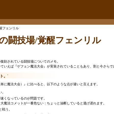
醒フェンリル
雄の闘技場/覚醒フェンリル
か復刻されている闘技場についてのメモ。
いていえば『ゲフェン魔法大会』が実装されていることもあり、割と今さらで
ト。
†
後単に魔法大会）』に比べると、以下のような点が違いと言えます。
い。
が速くなっているのが問題です。
、大魔法コメットが一番危ない：ちょっと油断していると逃げ遅れます。
と戦う。