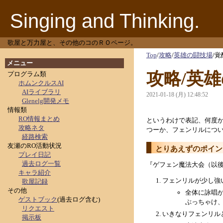
Singing and Thinking.
歌屋と万力屋と、その他のコのＲＯページ。
Top
/
攻略
/
英雄の闘技場
/
覚
メニュー
攻略/英
プログラム類
ホムンクルスAI
AIライブラリ
2021-01-18 (月) 12:48:52
Glenelg開発メモ
情報類
RO情報まとめ
というわけで表記、何度
攻略ネタ
つーか、フェンリルにつ
経路検索
友瀬のRO活動状況
とりあえずのポイン
プレイ日記
過去ログ一覧
『ゲフェン魔法大会（以
キャラ紹介
フェンリルが少し強
歌屋記録
その他
全体に詠唱
ゲストブック
(過去ログ含む)
ぶっちゃけ
リクエスト
いきなりフェンリル
掲示板