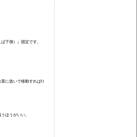
えば下側）』固定です。
。
位置に急いで移動すればO
戦うほうがいい。