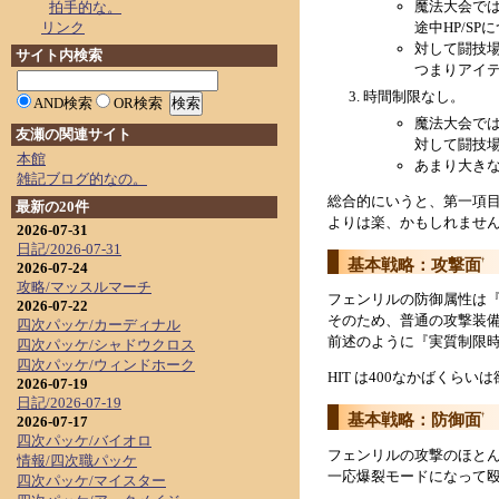
魔法大会では
拍手的な。
リンク
途中HP/S
対して闘技
サイト内検索
つまりアイ
時間制限なし。
AND検索
OR検索
魔法大会では
友瀬の関連サイト
対して闘技
本館
あまり大き
雑記ブログ的なの。
総合的にいうと、第一項
最新の20件
よりは楽、かもしれませ
2026-07-31
日記/2026-07-31
基本戦略：攻撃面
†
2026-07-24
攻略/マッスルマーチ
フェンリルの防御属性は
2026-07-22
そのため、普通の攻撃装
四次パッケ/カーディナル
前述のように『実質制限
四次パッケ/シャドウクロス
四次パッケ/ウィンドホーク
HIT は400なかばくらい
2026-07-19
日記/2026-07-19
基本戦略：防御面
†
2026-07-17
四次パッケ/バイオロ
フェンリルの攻撃のほとんど
情報/四次職パッケ
一応爆裂モードになって
四次パッケ/マイスター