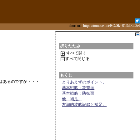
short url:
https://tomose.net/RO/$k=013d0653ef
折りたたみ
すべて開く
すべて閉じる
もくじ
はあるのですが・・・
とりあえずのポイント。
基本戦略：攻撃面
基本戦略：防御面
他、補足。
友瀬的攻略記録と補足。