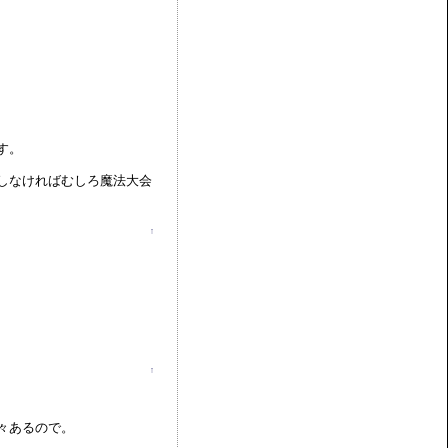
す。
しなければむしろ魔法大会
↑
↑
々あるので。