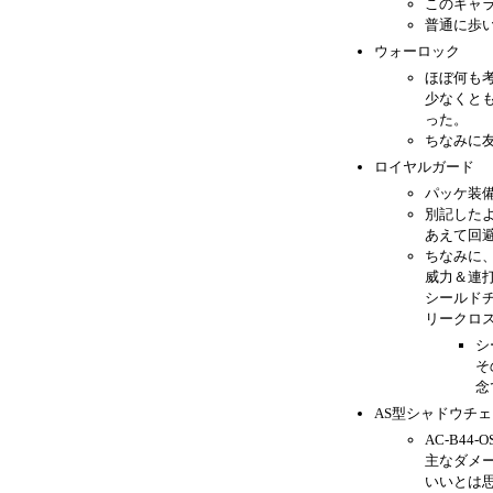
このキャ
普通に歩
ウォーロック
ほぼ何も
少なくと
った。
ちなみに
ロイヤルガード
パッケ装
別記した
あえて回
ちなみに
威力＆連
シールド
リークロ
シ
そ
念
AS型シャドウチ
AC-B4
主なダメー
いいとは