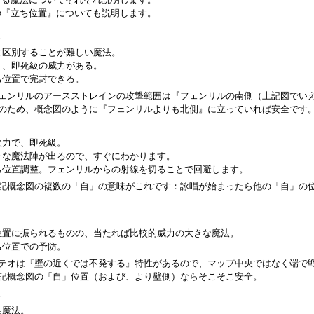
の『立ち位置』についても説明します。
。
と区別することが難しい魔法。
く、即死級の威力がある。
ち位置で完封できる。
ェンリルのアースストレインの攻撃範囲は『フェンリルの南側（上記図でい
のため、概念図のように『フェンリルよりも北側』に立っていれば安全です
火力で、即死級。
きな魔法陣が出るので、すぐにわかります。
ち位置調整。フェンリルからの射線を切ることで回避します。
記概念図の複数の「自」の意味がこれです：詠唱が始まったら他の「自」の
。
位置に振られるものの、当たれば比較的威力の大きな魔法。
ち位置での予防。
テオは『壁の近くでは不発する』特性があるので、マップ中央ではなく端で
記概念図の「自」位置（および、より壁側）ならそこそこ安全。
。
結魔法。