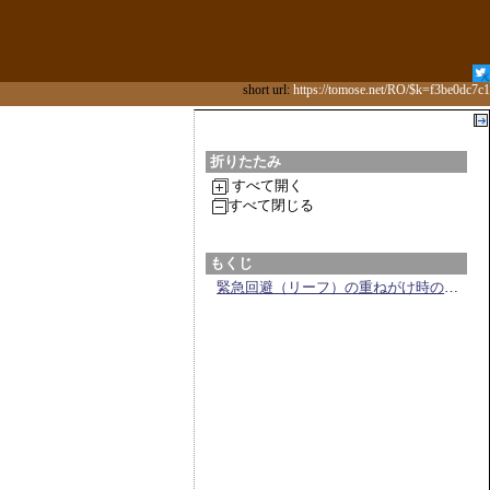
short url:
https://tomose.net/RO/$k=f3be0dc7c1
折りたたみ
すべて開く
すべて閉じる
もくじ
緊急回避（リーフ）の重ねがけ時の動作