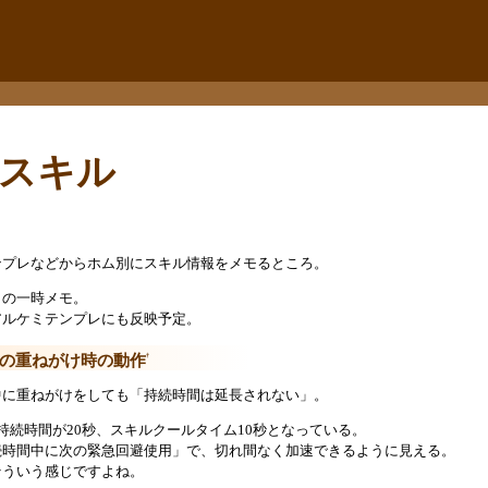
ムスキル
ンプレなどからホム別にスキル情報をメモるところ。
との一時メモ。
アルケミテンプレにも反映予定。
の重ねがけ時の動作
†
中に重ねがけをしても「持続時間は延長されない」。
持続時間が20秒、スキルクールタイム10秒となっている。
続時間中に次の緊急回避使用」で、切れ間なく加速できるように見える。
そういう感じですよね。