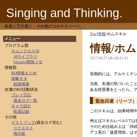
Singing and Thinking.
歌屋と万力屋と、その他のコのＲＯページ。
Top
/
情報
/
ホムスキル
メニュー
情報/ホ
プログラム類
ホムンクルスAI
AIライブラリ
2017-04-27 (木) 06:41:43
Glenelg開発メモ
情報類
RO情報まとめ
長期的には、アルケミテ
攻略ネタ
当面、友瀬の気づいたこ
経路検索
友瀬のRO活動状況
ある程度裏をとったら、
プレイ日記
過去ログ一覧
緊急回避（リーフ）
キャラ紹介
このスキルは、効果時間
歌屋記録
その他
例えばスキルレベル5では
ゲストブック
(過去ログ含む)
そのため仕組み上は「持
リクエスト
アコ系の「速度増加」は
掲示板