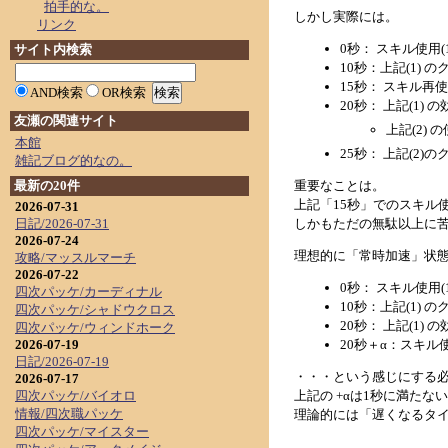
拍手的な。
しかし実際には。
リンク
0秒： スキル使用
サイト内検索
10秒：上記(1)
15秒： スキル再
AND検索
OR検索
20秒： 上記(1)
友瀬の関連サイト
上記(2)
本館
25秒： 上記(2
雑記ブログ的なの。
重要なことは。
最新の20件
上記「15秒」でのスキル
2026-07-31
しかもただの無駄以上に苦
日記/2026-07-31
2026-07-24
理想的に「常時加速」状
攻略/マッスルマーチ
2026-07-22
0秒： スキル使用
四次パッケ/カーディナル
10秒：上記(1)
四次パッケ/シャドウクロス
20秒： 上記(1)
四次パッケ/ウィンドホーク
20秒＋α：スキル
2026-07-19
日記/2026-07-19
・・・という感じにする
2026-07-17
上記の +αは1秒に満たない
四次パッケ/バイオロ
情報/四次職パッケ
理論的には「遅くなるタイ
四次パッケ/マイスター