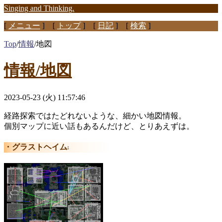
Singing and Thinking.
[
メニュー
] [
トップ
] [
日記
] [
検索
]
Top
/
情報
/
地図
情報/地図
2023-05-23 (火) 11:57:46
経路探索ではたどれないような、細かい地図情報。
個別マップに近い話もあるんだけど、とりあえずは。
グラストヘイム
†