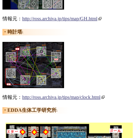
情報元：
http://ross.archiva.jp/tips/map/GH.html
時計塔
†
情報元：
http://ross.archiva.jp/tips/map/clock.html
EDDA生体工学研究所
†