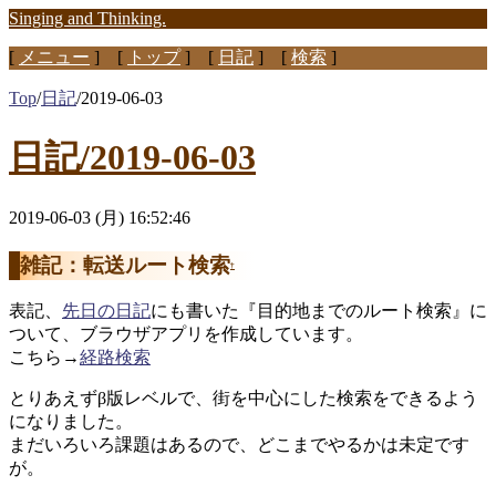
Singing and Thinking.
[
メニュー
] [
トップ
] [
日記
] [
検索
]
Top
/
日記
/
2019-06-03
日記/2019-06-03
2019-06-03 (月) 16:52:46
雑記：転送ルート検索
†
表記、
先日の日記
にも書いた『目的地までのルート検索』に
ついて、ブラウザアプリを作成しています。
こちら→
経路検索
とりあえずβ版レベルで、街を中心にした検索をできるよう
になりました。
まだいろいろ課題はあるので、どこまでやるかは未定です
が。