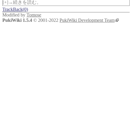
[+]→続きを読む。
TrackBack(0)
Modified by
Tomose
PukiWiki 1.5.4
© 2001-2022
PukiWiki Development Team