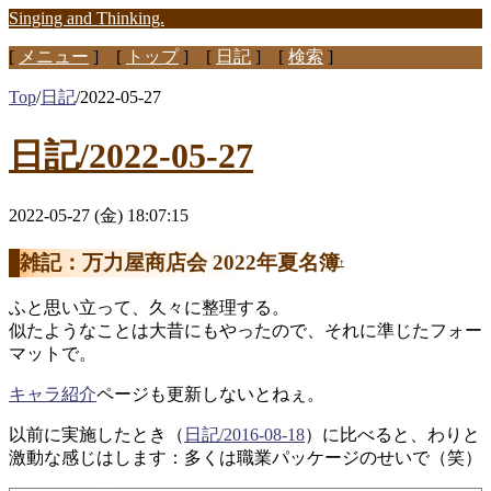
Singing and Thinking.
[
メニュー
] [
トップ
] [
日記
] [
検索
]
Top
/
日記
/
2022-05-27
日記/2022-05-27
2022-05-27 (金) 18:07:15
雑記：万力屋商店会 2022年夏名簿
†
ふと思い立って、久々に整理する。
似たようなことは大昔にもやったので、それに準じたフォー
マットで。
キャラ紹介
ページも更新しないとねぇ。
以前に実施したとき（
日記/2016-08-18
）に比べると、わりと
激動な感じはします：多くは職業パッケージのせいで（笑）