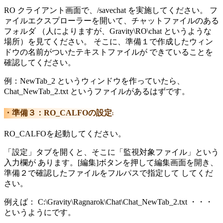
RO クライアント画面で、/savechat を実施してください。 フ
ァイルエクスプローラーを開いて、チャットファイルのある
フォルダ （人によりますが、Gravity\RO\chat というような
場所）を見てください。 そこに、準備１で作成したウィン
ドウの名前がついたテキストファイルが できていることを
確認してください。
例：NewTab_2 というウィンドウを作っていたら、
Chat_NewTab_2.txt というファイルがあるはずです。
準備３：RO_CALFOの設定
†
RO_CALFOを起動してください。
「設定」タブを開くと、そこに「監視対象ファイル」という
入力欄が あります。[編集]ボタンを押して編集画面を開き、
準備２で確認したファイルをフルパスで指定して してくだ
さい。
例えば： C:\Gravity\Ragnarok\Chat\Chat_NewTab_2.txt ・・・
というようにです。