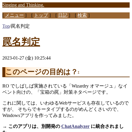
Singing and Thinking.
[
メニュー
] [
トップ
] [
日記
] [
検索
]
Top
/
罠名判定
罠名判定
2023-01-27 (金) 10:25:44
このページの目的は？
†
RO でしばしば実施されている「Wizardry オマージュ」なイ
ベント向けの、「宝箱の罠」対策ネタページです。
これに関しては、いわゆるWebサービスも存在しているので
すが、 そちらでキータイプするのがめんどくさいので、
Windowsアプリを作ってみました。
→ このアプリは、別開発の
ChatAnalyzer
に統合されまし