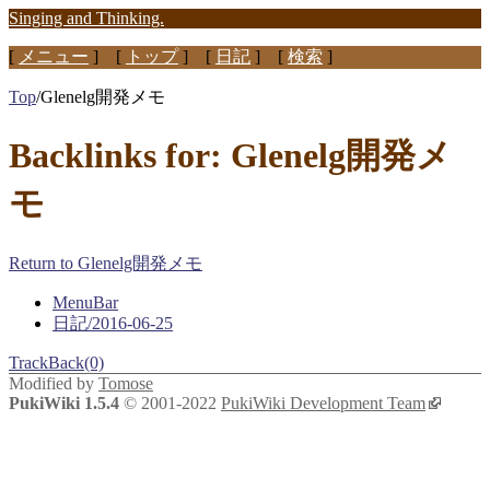
Singing and Thinking.
[
メニュー
] [
トップ
] [
日記
] [
検索
]
Top
/
Glenelg開発メモ
Backlinks for: Glenelg開発メ
モ
Return to Glenelg開発メモ
MenuBar
日記/2016-06-25
TrackBack(0)
Modified by
Tomose
PukiWiki 1.5.4
© 2001-2022
PukiWiki Development Team