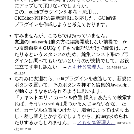
にアップして頂けないでしょうか。
この、guieitプラグインを参考・流用し、
CKEditor-PHP7の最新環境に対応した、GUI編集
プラグインを作成しようと考えております。
すみませんが、こちらでは持っていません。
友瀬のJunkyardは他の方に編集開放しない前提で、か
つ友瀬自身もGUIなくても wiki記法だけで編集はこと
たりるというスタンスのため、編集アシスト系のプラ
グインは調べてもいないというのが実情でして。お役
に立てず申し訳ない。 --
ともせ％管理人。
2017-03-18 (土)
07:18:37
ちなみに友瀬なら、editプラグインを改造して、新規に
ボタンを置いて、そのボタンを押すと編集的Javascript
が動くようなものを作るように思います。
『テキストエリア カーソル位置 挿入』あたりで検索す
れば、そういうscriptは見つかるんじゃないかな。 た
だ、カーソル位置見つけたり、場合によっては切り出
し・差し替えとかするでしょうから、jQuery求められ
たりするかもしれません。 --
ともせ％管理人。
2017-03-18
(土) 07:32:40