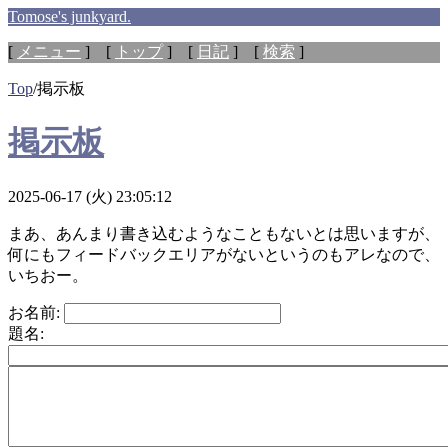
Tomose's junkyard.
[
メニュー
] [
トップ
] [
日記
] [
検索
]
Top
/
掲示板
掲示板
2025-06-17 (火) 23:05:12
まあ、あんまり書き込むようなこともないとは思いますが、
何にもフィードバックエリアがないというのもアレなので、
いちおー。
お名前:
題名: