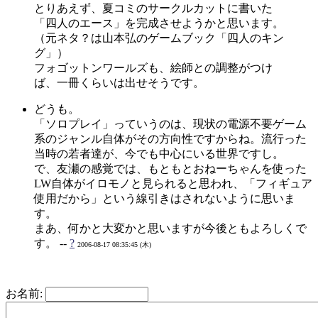
とりあえず、夏コミのサークルカットに書いた
「四人のエース」を完成させようかと思います。
（元ネタ？は山本弘のゲームブック「四人のキン
グ」）
フォゴットンワールズも、絵師との調整がつけ
ば、一冊くらいは出せそうです。
どうも。
「ソロプレイ」っていうのは、現状の電源不要ゲーム
系のジャンル自体がその方向性ですからね。流行った
当時の若者達が、今でも中心にいる世界ですし。
で、友瀬の感覚では、もともとおねーちゃんを使った
LW自体がイロモノと見られると思われ、「フィギュア
使用だから」という線引きはされないように思いま
す。
まあ、何かと大変かと思いますが今後ともよろしくで
す。 --
?
2006-08-17 08:35:45 (木)
お名前: