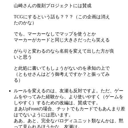
山崎さんの復刻プロジェクトには賛成
TCGにするという話も？？？（この企画は消え
たのかな）
でも、マーカーなしでマップを使うとか
マーカーがカードと同じ大きさだったら笑える
がらりと変わるのなら名前を変えて出した方が良
いと思う
と此処に書いてもしょうがないのを承知の上で
（ともせさんはどう御考えですか？と振ってみ
る）
ルールを変えるのは、友瀬も反対ですよ。ただ、ゲー
ムをやってみた経験から、より使いやすく（ゲームを
しやすく）するための改編は、賛成です。
まあUpFrontの場合、チットでもカードでもあんまり差
はでないようには思います。
ああ、あと、完全なパロディユニット類なんかは、黙
って見られるほうかな、友瀬は。