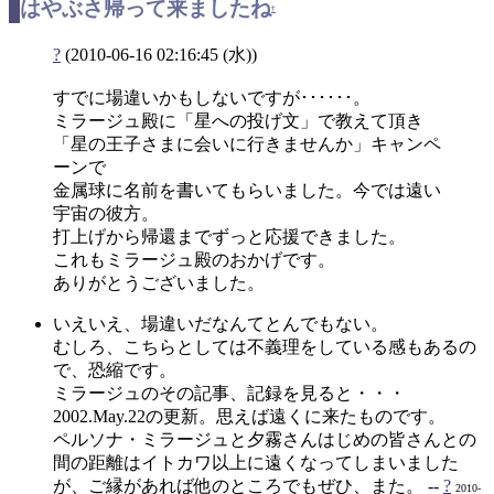
はやぶさ帰って来ましたね
†
?
(2010-06-16 02:16:45 (水))
すでに場違いかもしないですが･･････。
ミラージュ殿に「星への投げ文」で教えて頂き
「星の王子さまに会いに行きませんか」キャンペ
ーンで
金属球に名前を書いてもらいました。今では遠い
宇宙の彼方。
打上げから帰還までずっと応援できました。
これもミラージュ殿のおかげです。
ありがとうございました。
いえいえ、場違いだなんてとんでもない。
むしろ、こちらとしては不義理をしている感もあるの
で、恐縮です。
ミラージュのその記事、記録を見ると・・・
2002.May.22の更新。思えば遠くに来たものです。
ペルソナ・ミラージュと夕霧さんはじめの皆さんとの
間の距離はイトカワ以上に遠くなってしまいました
が、ご縁があれば他のところでもぜひ、また。 --
?
2010-