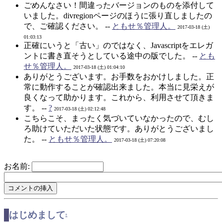
ごめんなさい！間違ったバージョンのものを添付して
いました。divregionページのほうに張り直しましたの
で、ご確認ください。 --
ともせ％管理人。
2017-03-18 (土)
01:03:13
正確にいうと「古い」のではなく、Javascriptをエレガ
ントに書き直そうとしている途中の版でした。 --
とも
せ％管理人。
2017-03-18 (土) 01:04:10
ありがとうございます。お手数をおかけしました。正
常に動作することが確認出来ました。本当に見栄えが
良くなって助かります。これから、利用させて頂きま
す。 --
?
2017-03-18 (土) 02:12:48
こちらこそ、まったく気づいていなかったので、むし
ろ助けていただいた状態です。ありがとうございまし
た。 --
ともせ％管理人。
2017-03-18 (土) 07:20:08
お名前:
はじめまして
†