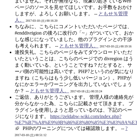
まいません。それが無理なら、現象の起きているWeb
ページのソースを見せてほしいです。お手数をおかけ
しますが、よろしくお願いします。 --
ともせ％管理
人。
2017-03-18 (土) 00:16:20
ちなみに、こちらにコメントいただいたページでは、
#enddivrigion の後ろに改行の「~」がついていて、おか
しな感じになっていました。他のプラグインとの干渉
も考えられます。 --
ともせ％管理人。
2017-03-18 (土) 00:19:16
連投失礼。こちらのページをみてダウンロードいただ
いたということは、こちらのページでの divregion はう
まく動いている、ということですね？だとすると、サ
ーバ側の可能性は高いです。PHP7というのが気になり
ますね（こちらはもう少し低いバージョン）。PHPが
なにかエラーかワーニングを出力していないでしょう
か？ --
ともせ％管理人。
2017-03-18 (土) 00:33:24
ご返信、ありがとうございます。 管理人様の連絡先が
分からなかった為、こちらに記載させて頂きます。 プ
ラグインを使用しようと思っているのは、下記のペー
ジになります。
https://zeldabw-wiki.com/index.php?
%E7%B7%A8%E9%9B%86%E8%80%85%E3%83%9A%E3
PHPのワーニングについては確認致します。 --
?
2017-03-18 (土) 00:51:12