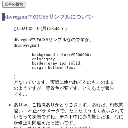
divregion中のCSSサンプルについて
†
?
(2021-05-10 (月) 23:44:51)
divregion中のCSSサンプルなのですが、
div.divregion{
	background-color:#FF00000;

	color:gray;

	border:gray 1px solid;

	margin-bottom: 3px;
}
となっています。実際に使われてるのもこのまま
のようですが、背景色が変です。とりあえず報告
です…
ありゃ。ご指摘ありがとうござます。あれだ、桁数間
違い==不正パラメータで、たまたまうまく表示されて
いるって状態ですね。テスト中に赤背景した後、なに
か修正を間違えたっぽいです。