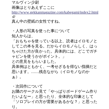
マルヴィン少尉
画像はとりあえずここに
http://www.gekkanmagazine.com/kabegami/index2.html
真ん中の壁紙の女性ですね。
・人形の写真を使った事について
知人からは、
「おもちゃを使っている以上、読者はイロモノと
してこの本を見る。だからイロモノらしく、はっ
ちゃけた方が良かった。具体的には、どこでガチ
ャピンを使うかがポイント。」
との意見をもらいました。
具体例はともかく、一考せざるを得ない指摘だと
思います。……残念ながら（イロモノなのか
ぁ）。
・次回作について
お隣のサークル見て「やっぱりボードゲーム作り
たいよなー」と思ったり、全体的な印象として
「ソロプレイの方が需要があるかな？」と思った
り。