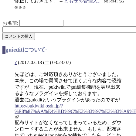
修正しておきます。 --
ともせ％管理人。
2021-05-11 (火)
06:19:13
お名前:
guieditについて
†
?
(2017-03-18 (土) 03:23:07)
先ほどは、ご対応頂きありがとうございました。
本来、この場で質問させて頂くような内容で恐縮
ですが、現在、pukiwikiでgui編集機能を実現出来
るようなプラグインを探しております。
過去にguieditというプラグインがあったのですが
https://pukiwiki.osdn.jp/?
%E8%87%AA%E4%BD%9C%E3%83%97%E3%83%A9%E3%8
配布サイトがなくなってしまっているため、ダウ
ンロードすることが出来ません。もしも、配布さ
れていたguiedit.inc.phpをお持ちでしたら、どこか