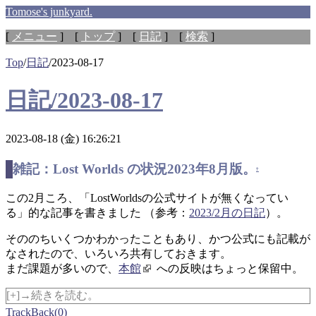
Tomose's junkyard.
[
メニュー
] [
トップ
] [
日記
] [
検索
]
Top
/
日記
/
2023-08-17
日記/2023-08-17
2023-08-18 (金) 16:26:21
雑記：Lost Worlds の状況2023年8月版。
†
この2月ころ、「LostWorldsの公式サイトが無くなってい
る」的な記事を書きました （参考：
2023/2月の日記
）。
そののちいくつかわかったこともあり、かつ公式にも記載が
なされたので、いろいろ共有しておきます。
まだ課題が多いので、
本館
への反映はちょっと保留中。
[+]→続きを読む。
TrackBack(0)