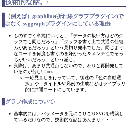
技術的な話。
†
（例えば）graphline(折れ線グラフプラグイン)で
はなく svggraphプラグインにしている理由
†
ものすごく単純にいうと、「データの扱い方はどのグ
ラフでも同じだろう」「グラフを書く上で共通の仕組
みがあるだろう」という見切り発車でした。同じよう
なコードを何度も書くのを嫌がった＆メンテ性でそっ
ちがいいだろう、という感じ。
実際は、あまり共通点もないので、わりと再開発して
いるのが苦しい orz
一応見直しを行っていて、後述の「色の自動選
択」や、タイトルや凡例の生成などはライブラリ
的に共通コードにしています。
グラフ作成について
†
基本的には、パラメータを元にごりごりSVGを構築し
ているだけなので、技術的な話はあんまり・・・