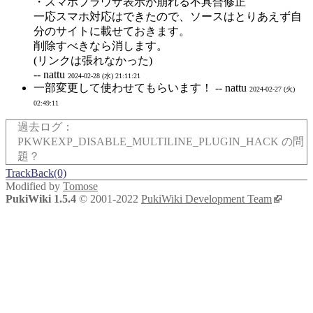
・スマホブラウザ表示が崩れる不具合修正
一応スマホ対応はできたので、ソースはとりあえず自
分のサイトに載せておきます。
削除すべきなら消します。
(リンクは張れなかった)
-- nattu
2024-02-28 (水) 21:11:21
一部変更して使わせてもらいます！ -- nattu
2024-02-27 (火)
02:49:11
過去ログ：
PKWKEXP_DISABLE_MULTILINE_PLUGIN_HACK の問
▼
題？
TrackBack(0)
Modified by
Tomose
PukiWiki 1.5.4
© 2001-2022
PukiWiki Development Team