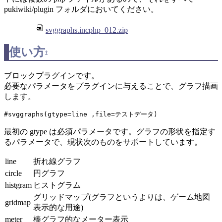
pukiwiki/plugin フォルダにおいてください。
svggraphs.incphp_012.zip
使い方
†
ブロックプラグインです。
必要なパラメータをプラグインに与えることで、グラフ描画
します。
#svggraphs(gtype=line ,file=テストデータ)
最初の gtype は必須パラメータです。グラフの形状を指定す
るパラメータで、現状次のものをサポートしています。
line
折れ線グラフ
circle
円グラフ
histgram
ヒストグラム
グリッドマップ(グラフというよりは、ゲーム地図
gridmap
表示的な用途)
meter
棒グラフ的なメーター表示