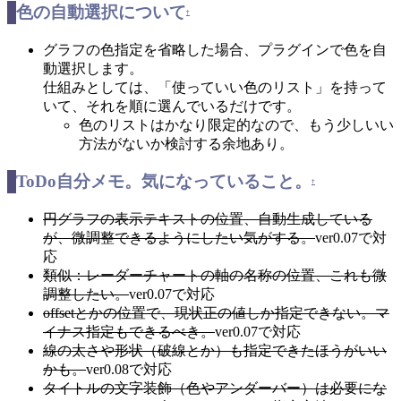
色の自動選択について
†
グラフの色指定を省略した場合、プラグインで色を自
動選択します。
仕組みとしては、「使っていい色のリスト」を持って
いて、それを順に選んでいるだけです。
色のリストはかなり限定的なので、もう少しいい
方法がないか検討する余地あり。
ToDo自分メモ。気になっていること。
†
円グラフの表示テキストの位置、自動生成している
が、微調整できるようにしたい気がする。
ver0.07で対
応
類似：レーダーチャートの軸の名称の位置、これも微
調整したい。
ver0.07で対応
offsetとかの位置で、現状正の値しか指定できない。マ
イナス指定もできるべき。
ver0.07で対応
線の太さや形状（破線とか）も指定できたほうがいい
かも。
ver0.08で対応
タイトルの文字装飾（色やアンダーバー）は必要にな