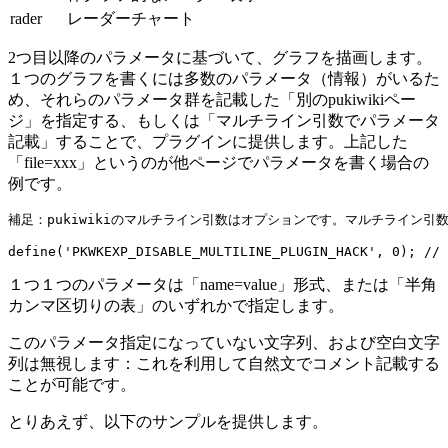
rader
レーダーチャート
2つ目以降のパラメータに基づいて、グラフを描画します。
１つのグラフを書くには多数のパラメータ（情報）がいるた
め、それらのパラメータ群を記載した「別のpukiwikiペー
ジ」を指定する、もしくは「マルチライン引数でパラメータ
記載」することで、プラグインに提供します。上記した
「file=xxx」というのが他ページでパラメータを書く場合の
例です。
補足：pukiwikiのマルチライン引数はオプションです。マルチライン引数を使
define('PKWKEXP_DISABLE_MULTILINE_PLUGIN_HACK', 0); // 
１つ１つのパラメータは「name=value」形式、または「半角
カンマ区切りの表」のいずれかで指定します。
このパラメータ指定になっていない文字列、および空白文字
列は無視します：これを利用して自然文でコメント記載する
ことが可能です。
とりあえず、以下のサンプルを提供します。