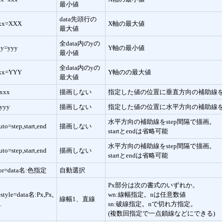
最小値
data先頭行の
xx=XXX
X軸の最大値
最大値
全data内のyの
ny=yyy
Y軸の最小値
最小値
全data内のyの
xx=YYY
Y軸のの最大値
最大値
xxx
描画しない
指定した値の位置に垂直方向の補助線
yyy
描画しない
指定した値の位置に水平方向の補助線
水平方向の補助線をstep間隔で描画。
uto=step,start,end
描画しない
startとendは省略可能
水平方向の補助線をstep間隔で描画。
uto=step,start,end
描画しない
startとendは省略可能
lor=data名:色指定
自動選択
Px部分は次の書式のいずれか。
estyle=data名:Px,Px,
wn:線幅指定。nは任意数値
線幅1、直線
.
sn:破線指定。nで切れ方指定。
(複数回指定で一点鎖線などにできる)