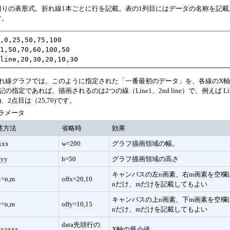
切りの表形式。折れ線1本ごとに行を記載。表の1列目にはデータの名称を記載
す。
,0,25,50,75,100

1,50,70,60,100,50

 line,20,30,20,10,30
れ線グラフでは、このように指定された「一番最初のデータ」を、各線のX
記の指定であれば、描画されるのは2つの線（Line1、2nd line）で、例えば Li
0)、2点目は（25,70)です。
ラメータ
述方法
省略時
効果
xxx
w=200
グラフ描画領域の幅。
yyy
h=50
グラフ描画領域の高さ
キャンバスの左n画素、右m画素を空欄
x=n,m
offx=20,10
nだけ、mだけを記載してもよい
キャンバスの上n画素、下m画素を空欄
y=n,m
offy=10,15
nだけ、mだけを記載してもよい
data先頭行の
nx=xxx
X軸の最小値