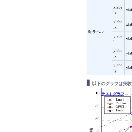
xlabe
xla
lx
xlabe
xla
lx
軸ラベル
ylabe
yla
l
ylabe
yla
lx
ylabe
yla
ly
120
以下のグラフは実験
100
テストグラフ
テストグラフ
Line1
2ndline
80
3行目。
Ende.
60
ｙ軸
40