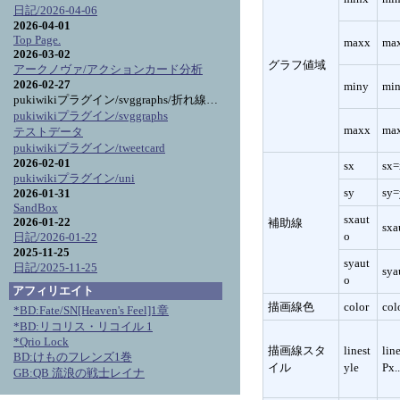
日記/2026-04-06
2026-04-01
Top Page.
maxx
ma
2026-03-02
グラフ値域
アークノヴァ/アクションカード分析
2026-02-27
miny
mi
pukiwikiプラグイン/svggraphs/折れ線グラフ詳細
pukiwikiプラグイン/svggraphs
maxx
ma
テストデータ
pukiwikiプラグイン/tweetcard
2026-02-01
sx
sx=
pukiwikiプラグイン/uni
sy
sy=
2026-01-31
SandBox
sxaut
2026-01-22
補助線
sxa
o
日記/2026-01-22
2025-11-25
syaut
日記/2025-11-25
sya
o
アフィリエイト
描画線色
color
co
*BD:Fate/SN[Heaven's Feel]1章
*BD:リコリス・リコイル 1
*Qrio Lock
描画線スタ
linest
lin
BD:けものフレンズ1巻
イル
yle
Px..
GB:QB 流浪の戦士レイナ