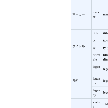
mark
マーカー
ma
er
title
ti
tx
tx=
タイトル
ty
ty=
titlest
tit
yle
rli
legen
leg
d
legen
凡例
leg
dx
legen
leg
dy
xlabe
xla
l