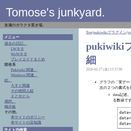
Tomose's junkyard.
友瀬のガラクタ置き場。
Top
/
pukiwikiプラグイン
/
s
メニュー
pukiwi
過去の日記。
LWネタ
WoWネタ
細
プレイエイドまとめ
開発系
2026-02-27 (金) 13:37:06
Pukiwiki 関連。
Windows 関連。
絵。
グラフの「実デー
ろすと関連
次の２つの書式を
その他同人絵
data記
えとせとら
る数値で
感想。
掲示板
その他。
data=
本サイトのポリシー
data=
本サイトの豆知識
data
サイト内検索