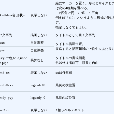
線にマーカーを置く。形状とサイズと
は次の4種類を選べる。
s:四角 c:円 x:×印 d:三角
rker=data名:形状n
表示しない
例えば「s10」というように形状の後
定。
指定しなくてもよい。
tle=文字列
描画しない
タイトルとして書く文字列
xxx
自動調整
タイトル描画位置。
省略すると描画領域の上側中央あたり
yyy
自動調整
lestyle=色,bold,unde
タイトルの書式指定。
装飾なし
ne,pipe
色以外は省略可、順番も自由
end=xx
表示しない
xxは任意値
endx=xxx
legendx=0
凡例の横位置
endy=yyy
legendy=0
凡例の縦位置
bel=xx
表示しない
X軸ラベルテキスト