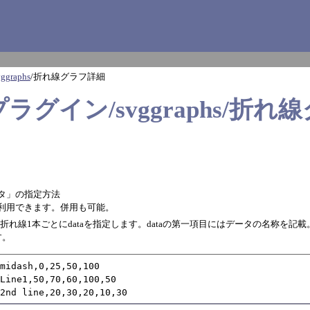
vggraphs
/
折れ線グラフ詳細
kiプラグイン/svggraphs/折
タ」の指定方法
利用できます。併用も可能。
述。折れ線1本ごとにdataを指定します。dataの第一項目にはデータの名称を記
す。
midash,0,25,50,100

Line1,50,70,60,100,50

=2nd line,20,30,20,10,30