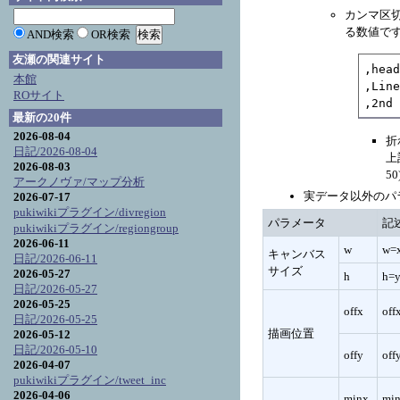
カンマ区
る数値で
AND検索
OR検索
友瀬の関連サイト
,head
本館
,Line
ROサイト
,2nd
最新の20件
2026-08-04
折
日記/2026-08-04
上
2026-08-03
5
アークノヴァ/マップ分析
実データ以外のパ
2026-07-17
pukiwikiプラグイン/divregion
パラメータ
記
pukiwikiプラグイン/regiongroup
2026-06-11
w
w=
キャンバス
日記/2026-06-11
サイズ
2026-05-27
h
h=
日記/2026-05-27
2026-05-25
offx
off
日記/2026-05-25
描画位置
2026-05-12
日記/2026-05-10
offy
off
2026-04-07
pukiwikiプラグイン/tweet_inc
2026-04-06
minx
mi