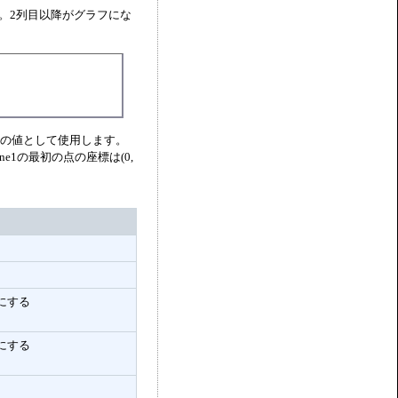
。2列目以降がグラフにな
軸の値として使用します。
ne1の最初の点の座標は(0,
にする
にする