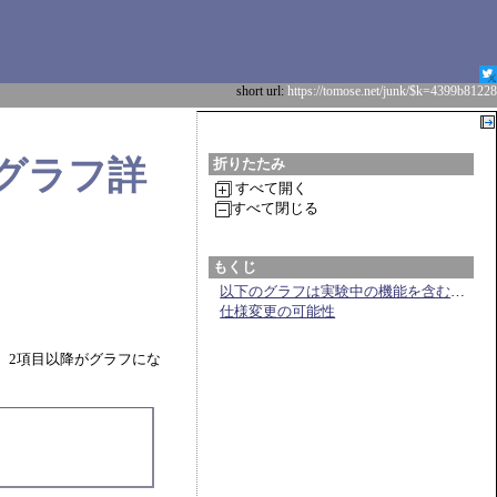
short url:
https://tomose.net/junk/$k=4399b81228
れ線グラフ詳
折りたたみ
すべて開く
すべて閉じる
もくじ
以下のグラフは実験中の機能を含む場合があります。
仕様変更の可能性
載。2項目以降がグラフにな