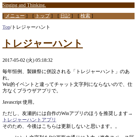
Singing and Thinking.
[
メニュー
] [
トップ
] [
日記
] [
検索
]
Top
/
トレジャーハント
トレジャーハント
2017-05-02 (火) 05:18:32
毎年恒例、製錬祭に併設される「トレジャーハント」のあ
れ。
Wiz的イベントと違ってチャット文字列にならないので、仕
方なくブラウザアプリで。
Javascript 使用。
ただし、友瀬的には自作のWinアプリのほうを推奨します→
トレジャーハントアプリ
そのため、今後はこちらは更新しないと思います。。