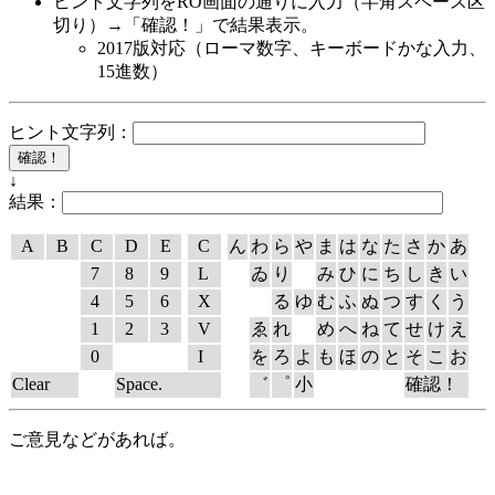
ヒント文字列をRO画面の通りに入力（半角スペース区
切り）→「確認！」で結果表示。
2017版対応（ローマ数字、キーボードかな入力、
15進数）
ヒント文字列：
↓
結果：
A
B
C
D
E
C
ん
わ
ら
や
ま
は
な
た
さ
か
あ
7
8
9
L
ゐ
り
み
ひ
に
ち
し
き
い
4
5
6
X
る
ゆ
む
ふ
ぬ
つ
す
く
う
1
2
3
V
ゑ
れ
め
へ
ね
て
せ
け
え
0
I
を
ろ
よ
も
ほ
の
と
そ
こ
お
Clear
Space.
゛
゜
小
確認！
ご意見などがあれば。